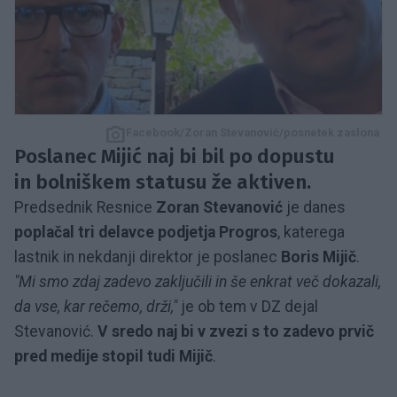
Facebook/Zoran Stevanović/posnetek zaslona
Poslanec Mijić naj bi bil po dopustu
in bolniškem statusu že aktiven.
Predsednik Resnice
Zoran Stevanović
je danes
poplačal tri delavce podjetja Progros
, katerega
lastnik in nekdanji direktor je poslanec
Boris Mijič
.
"Mi smo zdaj zadevo zaključili in še enkrat več dokazali,
da vse, kar rečemo, drži,"
je ob tem v DZ dejal
Stevanović.
V sredo naj bi v zvezi s to zadevo prvič
pred medije stopil tudi Mijič
.