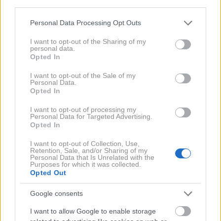
third parties.
"Trije delavci Progrosa, ki so ostali brez plač, so danes
Please note that this website/app uses one or more Google
Personal Data Processing Opt Outs
dobili nakazane vse zaostale plače,"
je zatrdil
services and may gather and store information including but
Stevanović.
Eden je dobil 6000 evrov, dva pa po
not limited to your visit or usage behaviour. You may click to
I want to opt-out of the Sharing of my
personal data.
grant or deny consent to Google and its third-party tags to
3000 evrov
. Podjetje Progros zdaj ta denar dolguje
Opted In
use your data for below specified purposes in below Google
Stevanoviću in ta je prepričan, da bo dolg poplačan do
consent section.
I want to opt-out of the Sale of my
konca leta, kot je bilo tudi dogovorjeno na organih
Personal Data.
Opted In
stranke Resnica.
I want to opt-out of processing my
Personal Data for Targeted Advertising.
Na novinarsko vprašanje, ali meni, da s poplačilom
Opted In
dolgov Mijič ni več politično odgovoren za svoja
I want to opt-out of Collection, Use,
dejanja, je Stevanović ponovil, da
verjame v pet
Retention, Sale, and/or Sharing of my
Personal Data that Is Unrelated with the
poslanskih mandatov stranke Resnica
. Odgovornost
Purposes for which it was collected.
Opted Out
poslanca Mijiča bodo, kot je poudaril, ugotavljali
ustrezni organi.
"Če bo odločitev ugodna zanj, bo ostal,
Google consents
če ne bo poplačal dolgov do konca leta in če bo
I want to allow Google to enable storage
pravnomočno spoznan za krivega v katerikoli zadevi,