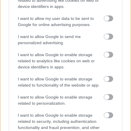
related to advertising like cookies on web or
bo moral iti,"
je poudaril.
device identifiers in apps.
I want to allow my user data to be sent to
Google for online advertising purposes.
I want to allow Google to send me
personalized advertising.
I want to allow Google to enable storage
related to analytics like cookies on web or
device identifiers in apps.
I want to allow Google to enable storage
related to functionality of the website or app.
3 / 3
I want to allow Google to enable storage
related to personalization.
Žiga Živulović/Bobo
I want to allow Google to enable storage
related to security, including authentication
Jutri naj bi se končno javno
functionality and fraud prevention, and other