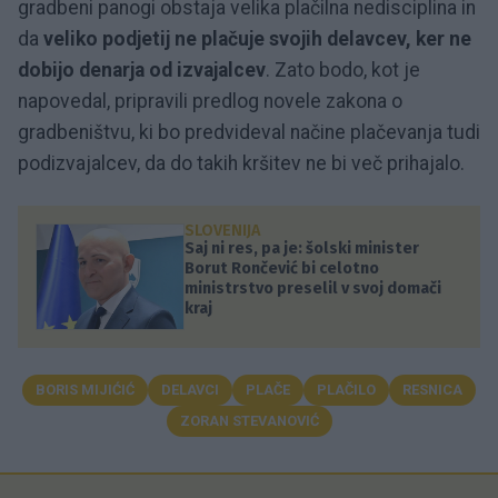
gradbeni panogi obstaja velika plačilna nedisciplina in
da
veliko podjetij ne plačuje svojih delavcev, ker ne
dobijo denarja od izvajalcev
. Zato bodo, kot je
napovedal, pripravili predlog novele zakona o
gradbeništvu, ki bo predvideval načine plačevanja tudi
podizvajalcev, da do takih kršitev ne bi več prihajalo.
SLOVENIJA
Saj ni res, pa je: šolski minister
Borut Rončević bi celotno
ministrstvo preselil v svoj domači
kraj
BORIS MIJIĆIĆ
DELAVCI
PLAČE
PLAČILO
RESNICA
ZORAN STEVANOVIĆ