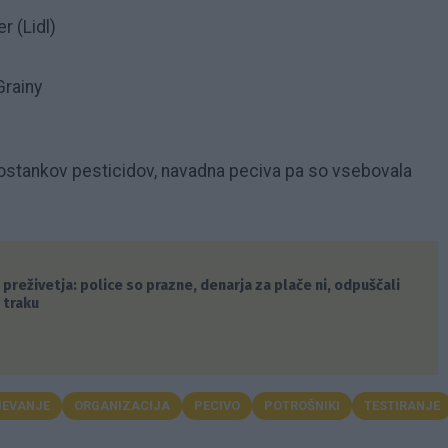
r (Lidl)
Grainy
 ostankov pesticidov, navadna peciva pa so vsebovala
preživetja: police so prazne, denarja za plače ni, odpuščali
 traku
JEVANJE
ORGANIZACIJA
PECIVO
POTROŠNIKI
TESTIRANJE