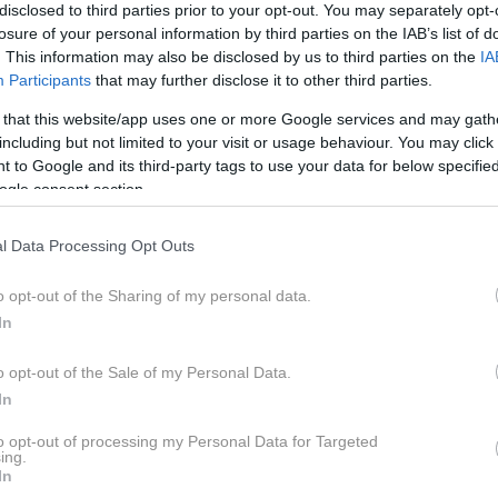
disclosed to third parties prior to your opt-out. You may separately opt-
si tudi, da bi bila ta kar se da
losure of your personal information by third parties on the IAB’s list of
. This information may also be disclosed by us to third parties on the
IA
Participants
that may further disclose it to other third parties.
 dnevom, ki hitro "potolažijo" lačne želodce so zagotovo
 that this website/app uses one or more Google services and may gath
olpripravljeni. Ti izdelki so namreč
že delno pripravljeni
,
including but not limited to your visit or usage behaviour. You may click 
greti - in že so nared za uživanje. Kupci tako dobijo toplo,
 to Google and its third-party tags to use your data for below specifi
ogle consent section.
l Data Processing Opt Outs
eklaracije na takih izdelkih. Nemška potrošniška
kvarja
s testiranjem in ocenjevanjem izdelkov
, je raziskala
o opt-out of the Sharing of my personal data.
lkov. Testirali so 36 različnih vrst peciv s semeni, za
In
ujoči.
o opt-out of the Sale of my Personal Data.
In
la oceno dobro ali zelo dobro
, kljub temu pa so še
ni sporni oziroma problematični izdelki, poroča portal Feni
to opt-out of processing my Personal Data for Targeted
ing.
i vsebujejo nevarne sestavine.
In