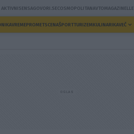
AKTIVNI
SENSA
GOVORI.SE
COSMOPOLITAN
AVTOMAGAZIN
ELLE
ONIKA
VREME
PROMET
SCENA
ŠPORT
TURIZEM
KULINARIKA
VEČ