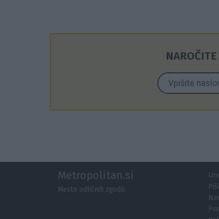
NAROČITE 
Metropolitan.si
Ure
Piš
Mesto odličnih zgodb.
Nar
Pra