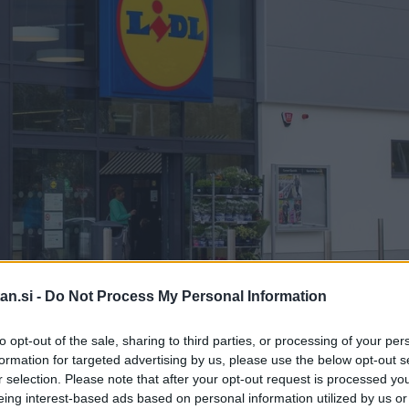
an.si -
Do Not Process My Personal Information
to opt-out of the sale, sharing to third parties, or processing of your per
formation for targeted advertising by us, please use the below opt-out s
Pro
r selection. Please note that after your opt-out request is processed y
n večinoma iščemo preproste rešitve, ko
eing interest-based ads based on personal information utilized by us or