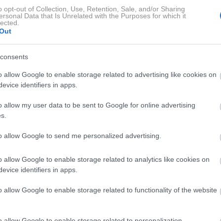
o opt-out of Collection, Use, Retention, Sale, and/or Sharing
ersonal Data that Is Unrelated with the Purposes for which it
e različice so kritične
lected.
Out
ičice peciva,
Edeka Weltmeisterbrötchen glutenfrei
,
K-free
consents
en-Free Mehrkornbrötchen
. Kot so pokazali rezultati testa,
o allow Google to enable storage related to advertising like cookies on
neralne ogljikovodike
. Gre za snovi, ki se lahko kopičijo v
evice identifiers in apps.
 njihove
zdravstvene posledice pa še niso povsem
o allow my user data to be sent to Google for online advertising
s.
sotnost
glifosata
v
Gut & Günstig vital & fit 6
to allow Google to send me personalized advertising.
aptan
pa so bili najdeni v brezglutenskih pecivih iz Edeke,
e imelo povišano vsebnost soli (več kot 1,2 g na 100 g),
o allow Google to enable storage related to analytics like cookies on
evice identifiers in apps.
olezni
. Kritični so bili tudi dodatki,
kot so
naravne arome
,
amele, jabolka).
o allow Google to enable storage related to functionality of the website
o allow Google to enable storage related to personalization.