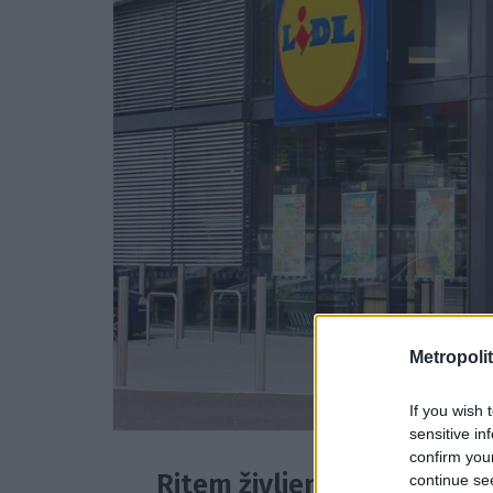
Metropolit
If you wish 
sensitive in
confirm you
Ritem življenja je hiter i
continue se