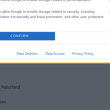
 zelo dobro
o allow Google to enable storage related to security, including
o, vključno s tremi brezglutenskimi različicami:
cation functionality and fraud prevention, and other user protection.
eig (Aldi Nord/Süd)
CONFIRM
 Sauerteig
Data Deletion
Data Access
Privacy Policy
 Naturland
chen