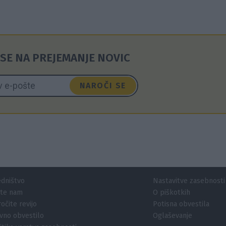
SE NA PREJEMANJE NOVIC
NAROČI SE
dništvo
Nastavitve zasebnosti
ite nam
O piškotkih
očite revijo
Potisna obvestila
vno obvestilo
Oglaševanje