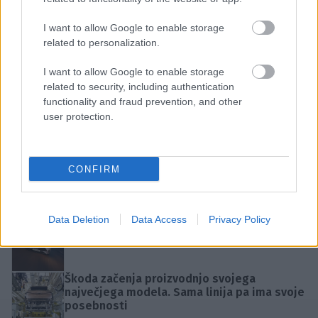
I want to allow Google to enable storage
VEČ
related to personalization.
I want to allow Google to enable storage
related to security, including authentication
functionality and fraud prevention, and other
user protection.
Ko policisti pospravijo radarje, varnostni
učinek hitro zbledi
CONFIRM
Šest ikoničnih Ferrarijev in en vsiljivec gre
na dražbo. Zbiratelji so zagotovo zastrigli z
ušesi
Data Deletion
Data Access
Privacy Policy
Novo: Mercedes-AMG GT 53 - Ne le surova
moč, pomemben je tudi doseg
Škoda začenja proizvodnjo svojega
največjega modela. Sama linija pa ima svoje
posebnosti