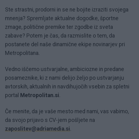
Ste strastni, prodorni in se ne bojite izraziti svojega
mnenja? Spremljate aktualne dogodke, športne
zmage, politične premike ter zgodbe iz sveta
zabave? Potem je čas, da razmislite o tem, da
postanete del naše dinamične ekipe novinarjev pri
Metropolitana.
Vedno iščemo ustvarjalne, ambiciozne in predane
posameznike, ki z nami delijo željo po ustvarjanju
avtorskih, aktualnih in navdihujočih vsebin za spletni
portal
Metropolitan.si
.
Če menite, da je vaše mesto med nami, vas vabimo,
da svojo prijavo s CV-jem pošljete na
zaposlitev
@adriamedia
.si
.