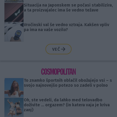
Situacija na Japonskem se počasi stabilizira,
a ta proizvajalec ima še vedno težave
Vročinski val še vedno vztraja. Kakšen vpliv
pa ima na vaše vozilo?
VEČ
To znamko športnih oblačil obožujejo vsi – s
svojo najnovejšo potezo so zadeli v polno
Oh, ste vedeli, da lahko med telovadbo
doživite ... orgazem? (in katera vaja je kriva
zanj)