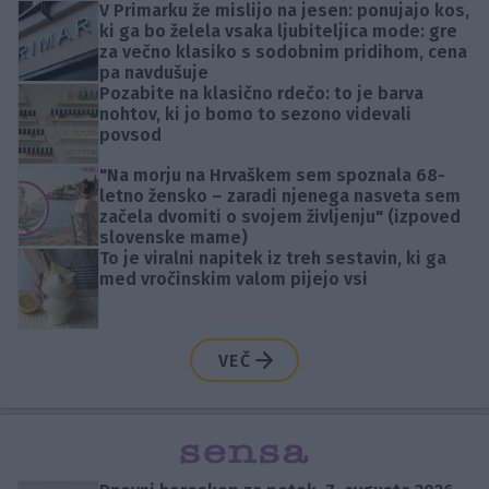
V Primarku že mislijo na jesen: ponujajo kos,
ki ga bo želela vsaka ljubiteljica mode: gre
za večno klasiko s sodobnim pridihom, cena
pa navdušuje
Pozabite na klasično rdečo: to je barva
nohtov, ki jo bomo to sezono videvali
povsod
"Na morju na Hrvaškem sem spoznala 68-
letno žensko – zaradi njenega nasveta sem
začela dvomiti o svojem življenju" (izpoved
slovenske mame)
To je viralni napitek iz treh sestavin, ki ga
med vročinskim valom pijejo vsi
VEČ