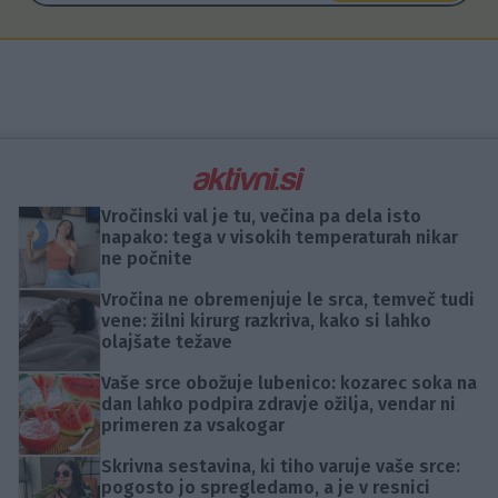
Vročinski val je tu, večina pa dela isto
napako: tega v visokih temperaturah nikar
ne počnite
Vročina ne obremenjuje le srca, temveč tudi
vene: žilni kirurg razkriva, kako si lahko
olajšate težave
Vaše srce obožuje lubenico: kozarec soka na
dan lahko podpira zdravje ožilja, vendar ni
primeren za vsakogar
Skrivna sestavina, ki tiho varuje vaše srce:
pogosto jo spregledamo, a je v resnici