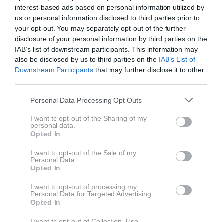
skrbne in predane partnerice
interest-based ads based on personal information utilized by
us or personal information disclosed to third parties prior to
Natakarica Bojana, ki dela na Malem Lošinju,
iskreno o sezoni: »Služba, dom, kava in
your opt-out. You may separately opt-out of the further
spanje.«
disclosure of your personal information by third parties on the
IAB’s list of downstream participants. This information may
Hči Zdravka Čolića se je oglasila iz
also be disclosed by us to third parties on the
IAB’s List of
Dubrovnika, potem ko je njen oče na
Downstream Participants
that may further disclose it to other
koncertu polival in obmetaval občinstvo
third parties.
Mehanik trdi, da je to eden najboljših
Please note that this website/app uses one or more Google
Personal Data Processing Opt Outs
avtomobilov vseh časov: »Kupil bi ga še
services and may gather and store information including but
danes.«
not limited to your visit or usage behaviour. You may click to
I want to opt-out of the Sharing of my
personal data.
grant or deny consent to Google and its third-party tags to
Vozniki, ki počnejo to, porabijo občutno
Opted In
manj goriva: Potrdila je obsežna raziskava
use your data for below specified purposes in below Google
consent section.
I want to opt-out of the Sale of my
Personal Data.
Opted In
VEČ
I want to opt-out of processing my
Personal Data for Targeted Advertising.
Opted In
I want to opt-out of Collection, Use,