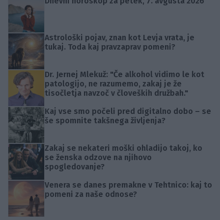
Dnevni horoskop za petek, 7. avgusta 2026
Astrološki pojav, znan kot Levja vrata, je
tukaj. Toda kaj pravzaprav pomeni?
Dr. Jernej Mlekuž: "Če alkohol vidimo le kot
patologijo, ne razumemo, zakaj je že
tisočletja navzoč v človeških družbah."
Kaj vse smo počeli pred digitalno dobo – se
še spomnite takšnega življenja?
Zakaj se nekateri moški ohladijo takoj, ko
se ženska odzove na njihovo
spogledovanje?
Venera se danes premakne v Tehtnico: kaj to
pomeni za naše odnose?