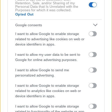
Retention, Sale, and/or Sharing of my
Personal Data that Is Unrelated with the
Ženske z najhitrejšimi porodi imajo eno
Purposes for which it was collected.
skupno značilnost (ki je hkrati tudi težava)
Opted Out
Google consents
Tamiko Jewellery: znamka finega nakita, ki jo
velja imeti na radarju
I want to allow Google to enable storage
related to advertising like cookies on web or
»Popsicle lips«: poletni trend ustnic, ki je
device identifiers in apps.
videti kot sladek spomin iz otroštva
I want to allow my user data to be sent to
Google for online advertising purposes.
Preizkusili smo vitaminsko infuzijo: zdaj
vemo, zakaj je postala najbolj zaželen
I want to allow Google to send me
wellness ritual
personalized advertising.
Jovanka Broz ni hotela spreminjati svoje
I want to allow Google to enable storage
pričeske: razlog, ki se skriva za tem, je res
related to analytics like cookies on web or
zanimiv
device identifiers in apps.
Razumejo vas bolje kot kdorkoli drug: To so
4 najbolj čustveno inteligentna znamenja
I want to allow Google to enable storage
related to functionality of the website or app.