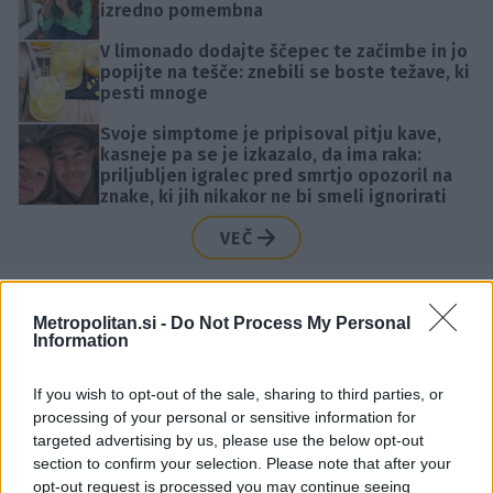
izredno pomembna
V limonado dodajte ščepec te začimbe in jo
popijte na tešče: znebili se boste težave, ki
pesti mnoge
Svoje simptome je pripisoval pitju kave,
kasneje pa se je izkazalo, da ima raka:
priljubljen igralec pred smrtjo opozoril na
znake, ki jih nikakor ne bi smeli ignorirati
VEČ
Metropolitan.si -
Do Not Process My Personal
Information
Na dan danes prišel vrtoglavi znesek, ki ga
od Luke Dončića zahteva Anamaria Goltes,
If you wish to opt-out of the sale, sharing to third parties, or
tukaj so vse podrobnosti
processing of your personal or sensitive information for
targeted advertising by us, please use the below opt-out
V tem horoskopskem znamenju se rojevajo
section to confirm your selection. Please note that after your
najboljše žene: Veljajo za najbolj zveste,
opt-out request is processed you may continue seeing