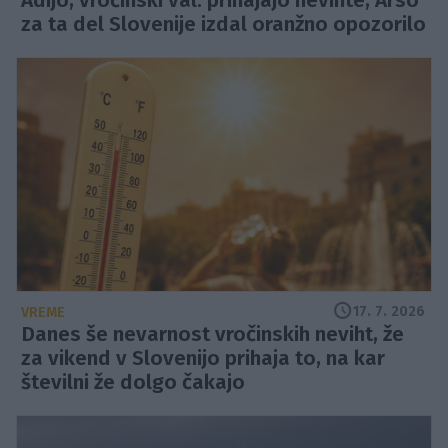
Adijo, vročinski val: prihajajo nevihte, Arso
za ta del Slovenije izdal oranžno opozorilo
17. 7. 2026
VREME
Danes še nevarnost vročinskih neviht, že
za vikend v Slovenijo prihaja to, na kar
številni že dolgo čakajo