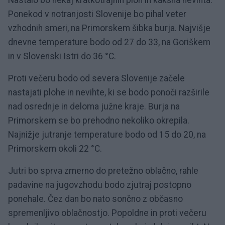
Nastalo bo nekaj kratkotrajnih ploh in kakšna nevihta.
Ponekod v notranjosti Slovenije bo pihal veter
vzhodnih smeri, na Primorskem šibka burja. Najvišje
dnevne temperature bodo od 27 do 33, na Goriškem
in v Slovenski Istri do 36 °C.
Proti večeru bodo od severa Slovenije začele
nastajati plohe in nevihte, ki se bodo ponoči razširile
nad osrednje in deloma južne kraje. Burja na
Primorskem se bo prehodno nekoliko okrepila.
Najnižje jutranje temperature bodo od 15 do 20, na
Primorskem okoli 22 °C.
Jutri bo sprva zmerno do pretežno oblačno, rahle
padavine na jugovzhodu bodo zjutraj postopno
ponehale. Čez dan bo nato sončno z občasno
spremenljivo oblačnostjo. Popoldne in proti večeru