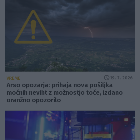
19. 7. 2026
VREME
Arso opozarja: prihaja nova pošiljka
močnih neviht z možnostjo toče, izdano
oranžno opozorilo