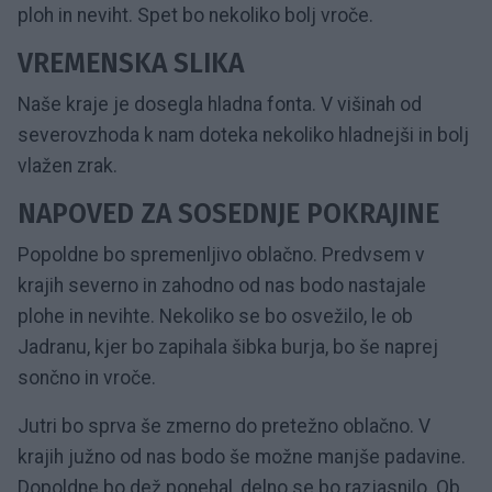
ploh in neviht. Spet bo nekoliko bolj vroče.
VREMENSKA SLIKA
Naše kraje je dosegla hladna fonta. V višinah od
severovzhoda k nam doteka nekoliko hladnejši in bolj
vlažen zrak.
NAPOVED ZA SOSEDNJE POKRAJINE
Popoldne bo spremenljivo oblačno. Predvsem v
krajih severno in zahodno od nas bodo nastajale
plohe in nevihte. Nekoliko se bo osvežilo, le ob
Jadranu, kjer bo zapihala šibka burja, bo še naprej
sončno in vroče.
Jutri bo sprva še zmerno do pretežno oblačno. V
krajih južno od nas bodo še možne manjše padavine.
Dopoldne bo dež ponehal, delno se bo razjasnilo. Ob