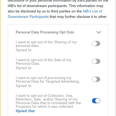
disclosure of your personal information by third parties on the
IAB’s list of downstream participants. This information may
also be disclosed by us to third parties on the
IAB’s List of
27. 7. 2026
VREME
Downstream Participants
that may further disclose it to other
Prihaja neusmiljena pripeka: trajala bo
third parties.
vsaj deset dni!
Please note that this website/app uses one or more Google
Personal Data Processing Opt Outs
services and may gather and store information including but
not limited to your visit or usage behaviour. You may click to
I want to opt-out of the Sharing of my
personal data.
grant or deny consent to Google and its third-party tags to
Opted In
use your data for below specified purposes in below Google
consent section.
I want to opt-out of the Sale of my
Personal Data.
Opted In
I want to opt-out of processing my
Personal Data for Targeted Advertising.
Opted In
I want to opt-out of Collection, Use,
Retention, Sale, and/or Sharing of my
27. 7. 2026
VREME
Personal Data that Is Unrelated with the
Pripravite se na nov temperaturni šok, ta
Purposes for which it was collected.
Opted Out
konec tedna bo res divje!