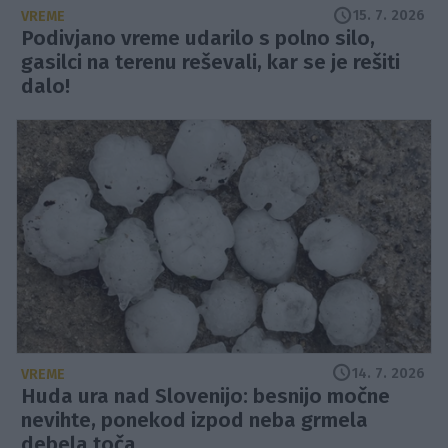
15. 7. 2026
VREME
Podivjano vreme udarilo s polno silo,
gasilci na terenu reševali, kar se je rešiti
dalo!
14. 7. 2026
VREME
Huda ura nad Slovenijo: besnijo močne
nevihte, ponekod izpod neba grmela
debela toča