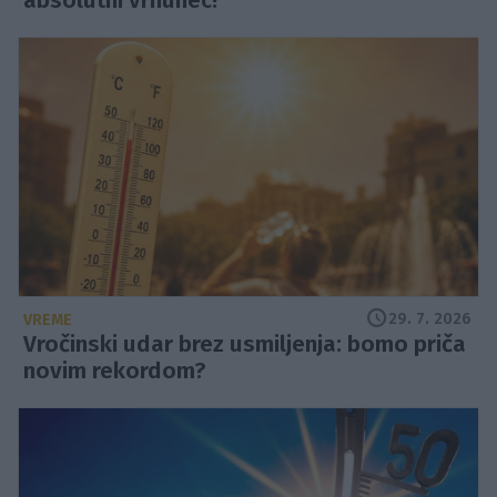
absolutni vrhunec!
29. 7. 2026
VREME
Vročinski udar brez usmiljenja: bomo priča
novim rekordom?