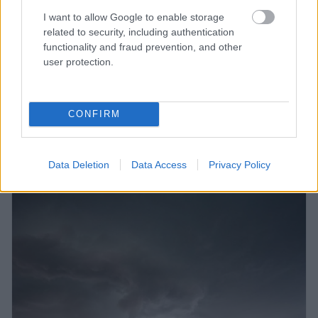
I want to allow Google to enable storage
related to security, including authentication
functionality and fraud prevention, and other
user protection.
CONFIRM
24. 7. 2026
VREME
Razglašena je velika nevarnost, ki grozi
naravnemu okolju
Data Deletion
Data Access
Privacy Policy