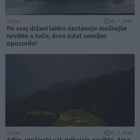
18. 7. 2026
VREME
Po vsej državi lahko nastanejo močnejše
nevihte s točo, Arso izdal oranžno
opozorilo!
17. 7. 2026
VREME