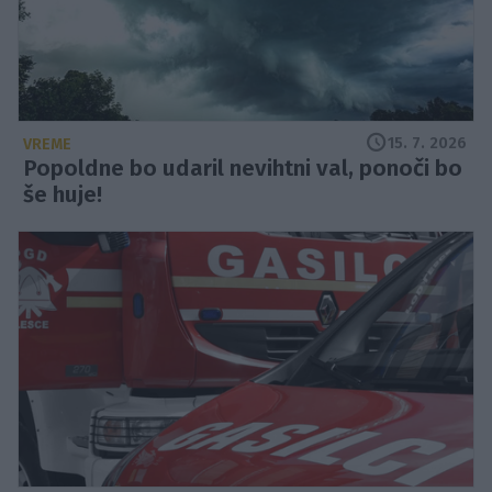
15. 7. 2026
VREME
Popoldne bo udaril nevihtni val, ponoči bo
še huje!