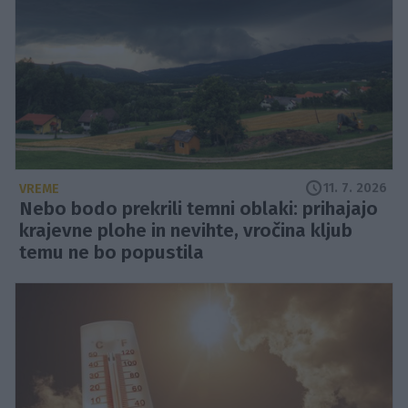
11. 7. 2026
VREME
Nebo bodo prekrili temni oblaki: prihajajo
krajevne plohe in nevihte, vročina kljub
temu ne bo popustila