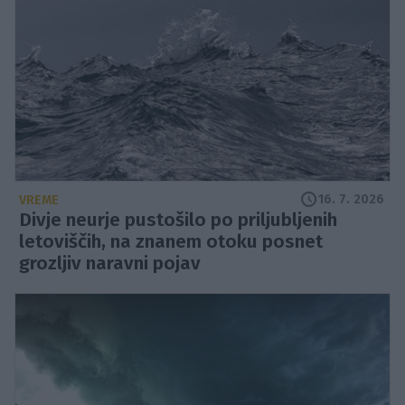
16. 7. 2026
VREME
Divje neurje pustošilo po priljubljenih
letoviščih, na znanem otoku posnet
grozljiv naravni pojav