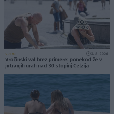
3. 8. 2026
VREME
Vročinski val brez primere: ponekod že v
jutranjih urah nad 30 stopinj Celzija