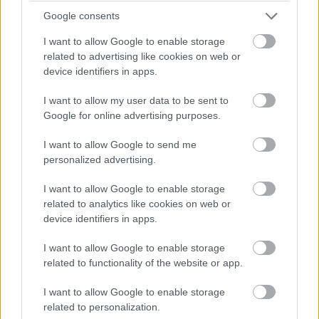
Google consents
I want to allow Google to enable storage
related to advertising like cookies on web or
device identifiers in apps.
I want to allow my user data to be sent to
Google for online advertising purposes.
I want to allow Google to send me
personalized advertising.
I want to allow Google to enable storage
26. 7. 2026
VREME
related to analytics like cookies on web or
Pred novim vročinskim valom nas čaka
device identifiers in apps.
pestro vremensko dogajanje: takšna je
najnovejša napoved vremenoslovcev
I want to allow Google to enable storage
related to functionality of the website or app.
I want to allow Google to enable storage
related to personalization.