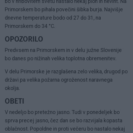
bo v hribovitem svetu nastalo nekaj ploh in neviht. Na
Primorskem bo pihala povečini šibka burja. Najvišje
dnevne temperature bodo od 27 do 31, na
Primorskem do 34 °C.
OPOZORILO
Predvsem na Primorskem in v delu južne Slovenije
bo danes po nižinah velika toplotna obremenitev.
V delu Primorske je razglašena zelo velika, drugod po
državi pa velika požarna ogroženost naravnega
okolja.
OBETI
V nedeljo bo pretežno jasno. Tudi v ponedeljek bo
sprva precej jasno, čez dan se bo razvijala kopasta
oblačnost. Popoldne in proti večeru bo nastalo nekaj