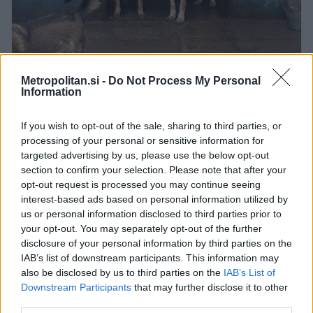
Metropolitan.si -
Do Not Process My Personal
Information
Profimedia
Ko so prostovoljci po njegovi nenadni
If you wish to opt-out of the sale, sharing to third parties, or
smrti vstopili v hišo, so namesto
processing of your personal or sensitive information for
zavetišča naleteli na prizorišče pokola.
targeted advertising by us, please use the below opt-out
section to confirm your selection. Please note that after your
Medtem ko so sestradani preživeli psi
opt-out request is processed you may continue seeing
prosili za milost, so se iz zamrzovalnikov
interest-based ads based on personal information utilized by
in omar začela kotaliti trupla tistih, ki
us or personal information disclosed to third parties prior to
your opt-out. You may separately opt-out of the further
jim "rešitelj" ni namenil svobode,
disclosure of your personal information by third parties on the
temveč smrt v grozljivih mukah.
IAB’s list of downstream participants. This information may
also be disclosed by us to third parties on the
IAB’s List of
Hrvaško javnost je te dni pretresel eden najhujših
Downstream Participants
that may further disclose it to other
primerov
zanemarjanja živali v državi
, na katerega so
third parties.