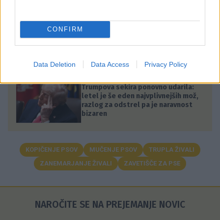
Zavetišče želi živalim po okrevanju čim prej poiskati
domove. Pričakujejo visoke stroške njihovega
CONFIRM
zdravljenja, zato so občane pozvali k pomoči in
donacijam.
Data Deletion
Data Access
Privacy Policy
SVET
Trumpova sekira ponovno udarila:
letel je še eden najvplivnejših mož,
razlog za odstrel pa je naravnost
bizaren
KOPIČENJE PSOV
MUČENJE PSOV
TRUPLA ŽIVALI
ZANEMARJANJE ŽIVALI
ZAVETIŠČE ZA PSE
NAROČITE SE NA PREJEMANJE NOVIC