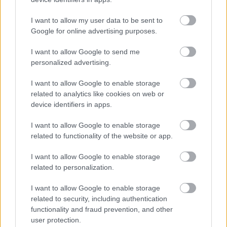
Izkazalo se je, da je moški, ki se je predstavljal kot
I want to allow my user data to be sent to
reševalec psov, na svojem domu na Veli Učki pri Reki
Google for online advertising purposes.
imel več deset psov, ki so živeli
v grozljivih
I want to allow Google to send me
razmerah
.
personalized advertising.
"
Dobili smo prijavo o 28 psih, ko pa smo prišli, smo jih
I want to allow Google to enable storage
related to analytics like cookies on web or
našli 47. Bili so izjemno podhranjeni in v zelo slabem
device identifiers in apps.
stanju. Bili smo šokirani, česa takega še nisem
I want to allow Google to enable storage
doživela
," je za hrvaško javno radiotelevizijo HRT v
related to functionality of the website or app.
torek povedala prostovoljka iz reškega zavetišča.
I want to allow Google to enable storage
Poleg skoraj 50 živih psov so v hiši našli tudi več kot
related to personalization.
30 trupel
, ki so po navedbah prostovoljcev ležala po
I want to allow Google to enable storage
zamrzovalnih skrinjah, hladilnikih, omarah, po tleh
related to security, including authentication
in v kadi
.
functionality and fraud prevention, and other
user protection.