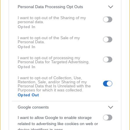
opozorili prostovoljci reškega zavetišča za
Please note that this website/app uses one or more Google
Personal Data Processing Opt Outs
zapuščene pse. Ti so po smrti
64-letnega moškega
services and may gather and store information including but
na njegovem domu na
Veli Učki pri Reki
našli skoraj
not limited to your visit or usage behaviour. You may click to
I want to opt-out of the Sharing of my
personal data.
grant or deny consent to Google and its third-party tags to
50 psov v zelo slabem stanju
, v različnih delih hiše pa
Opted In
use your data for below specified purposes in below Google
še
več deset trupel živali
.
consent section.
I want to opt-out of the Sale of my
Personal Data.
Opted In
Vse se je po poročanju lokalnih medijev začelo po
I want to opt-out of processing my
prometni nesreči
minuli teden, v kateri sta umrla 64-
Personal Data for Targeted Advertising.
Opted In
letni moški in pes. Drugi pes iz avtomobila je preživel.
I want to opt-out of Collection, Use,
Retention, Sale, and/or Sharing of my
Grozljive prizore si lahko ogledate na tej povezavi:
Personal Data that Is Unrelated with the
Purposes for which it was collected.
TUKAJ
Opted Out
Prostovoljci so po nesreči prejeli prijavo, da je za
Google consents
moškim
ostalo 28 psov
, ki jih je treba nujno oskrbeti,
I want to allow Google to enable storage
nakar je zgodba dobila pretresljiv preobrat.
related to advertising like cookies on web or
device identifiers in apps.