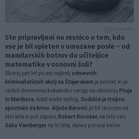
Profimedia
Ste pripravljeni na resnico o tem, kdo
vse je bil vpleten v umazane posle – od
mamilarskih botrov do učiteljice
matematike v osnovni šoli?
Skoraj pet let po eni najbolj
odmevnih
kriminalističnih akcij na Štajerskem
je primer, ki je
razkril domnevno kokainsko verigo na območju
Ptuja
in Maribora
, dobil sodni epilog.
Sodišče je trojico
spoznalo za krivo
.
Aljoša Barovič
je bil obsojen na
štiri leta in pol zapora,
Robert Korošec
na leto več,
Sašo Vamberger
na tri leta, danes poroča Večer.