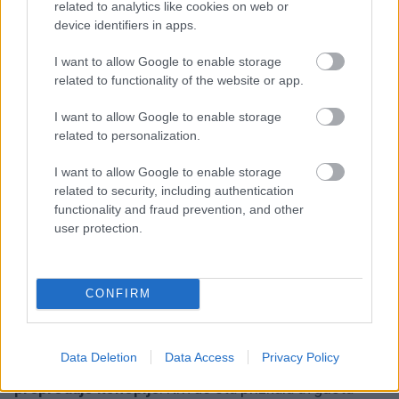
related to analytics like cookies on web or
device identifiers in apps.
I want to allow Google to enable storage
related to functionality of the website or app.
I want to allow Google to enable storage
related to personalization.
I want to allow Google to enable storage
related to security, including authentication
functionality and fraud prevention, and other
user protection.
3 / 3
Profimedia
CONFIRM
V začetku sodnega procesa sta morala s trojico na
zatožno klop sesti tudi
Damjan Irgl in Tomaž
Data Deletion
Data Access
Privacy Policy
Ješovar
, ki jima je tožilstvo očitalo
gojenje in
preprodajo konoplje
. Krivdo sta priznala avgusta