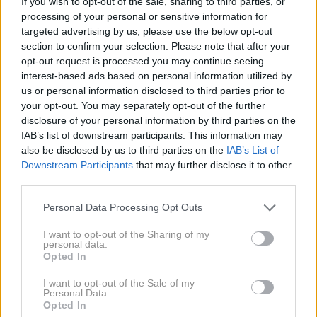
If you wish to opt-out of the sale, sharing to third parties, or
Barovič išče ljudi, ki bi v Turčijo odpeljali
anhidrid
processing of your personal or sensitive information for
ocetno kislino
, nazaj pa naj bi pripeljali kar 200
targeted advertising by us, please use the below opt-out
section to confirm your selection. Please note that after your
kilogramov heroina. Preiskava je kasneje pokazala, da
opt-out request is processed you may continue seeing
se skupina okoli Baroviča ukvarja predvsem s
interest-based ads based on personal information utilized by
kokainom
.
us or personal information disclosed to third parties prior to
your opt-out. You may separately opt-out of the further
disclosure of your personal information by third parties on the
IAB’s list of downstream participants. This information may
also be disclosed by us to third parties on the
IAB’s List of
Downstream Participants
that may further disclose it to other
third parties.
Please note that this website/app uses one or more Google
Personal Data Processing Opt Outs
services and may gather and store information including but
not limited to your visit or usage behaviour. You may click to
I want to opt-out of the Sharing of my
personal data.
grant or deny consent to Google and its third-party tags to
Opted In
use your data for below specified purposes in below Google
consent section.
I want to opt-out of the Sale of my
2 / 3
Personal Data.
Opted In