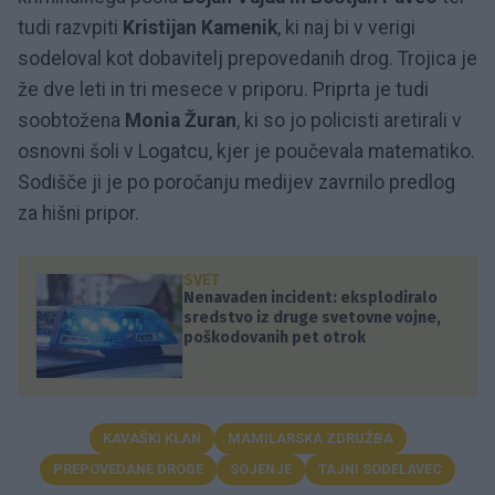
tudi razvpiti
Kristijan Kamenik
, ki naj bi v verigi
sodeloval kot dobavitelj prepovedanih drog. Trojica je
že dve leti in tri mesece v priporu. Priprta je tudi
soobtožena
Monia Žuran
, ki so jo policisti aretirali v
osnovni šoli v Logatcu, kjer je poučevala matematiko.
Sodišče ji je po poročanju medijev zavrnilo predlog
za hišni pripor.
SVET
Nenavaden incident: eksplodiralo
sredstvo iz druge svetovne vojne,
poškodovanih pet otrok
KAVAŠKI KLAN
MAMILARSKA ZDRUŽBA
PREPOVEDANE DROGE
SOJENJE
TAJNI SODELAVEC