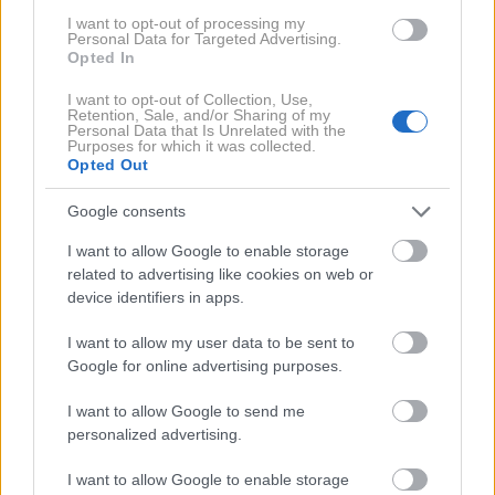
Profimedia
I want to opt-out of processing my
Personal Data for Targeted Advertising.
Opted In
Denar je čudežno izginil
I want to opt-out of Collection, Use,
Retention, Sale, and/or Sharing of my
Personal Data that Is Unrelated with the
V nadaljevanju preiskave je tajni delavec po pisanju
Purposes for which it was collected.
Opted Out
Večera odigral ključno vlogo pri tako imenovanih
navideznih odkupih droge
. Barovič mu je 16. aprila
Google consents
2021 prodal
prvi kilogram kokaina
, dva tedna
I want to allow Google to enable storage
pozneje, na dan sklepne akcije, pa še
tri kilograme in
related to advertising like cookies on web or
device identifiers in apps.
pol
. Iz kazenske ovadbe je izhajalo, da je tajni
delavec takrat Baroviču in Sašu Vambergerju izročil
I want to allow my user data to be sent to
105.000 evrov
. Denar naj bi Vamberger predal
Google for online advertising purposes.
Robertu Korošcu, nakar se je sled za omenjeno vsoto
I want to allow Google to send me
izgubila. Med hišnimi preiskavami so kriminalisti v
personalized advertising.
Koroščevem motorju sicer našli še dva kilograma
I want to allow Google to enable storage
kokaina, 105.000 evrov
pa nikoli niso izsledili
.