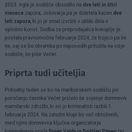
2023. Irgla je sodišče obsodilo na
dve leti in štiri
mesece
zapora, Ješovarja pa je doletela kazen
dve
leti zapora
, ki jo je smel izvršiti v obliki dela v
splošno korist. Sodba za preprodajalca konoplje je
postala pravnomočna februarja 2024, za trojico pa še
ne, saj se bo obramba po napovedih pritožila na višje
sodišče, še piše Večer.
Priprta tudi učiteljia
Prihodnji teden se bo na mariborskem sodišču po
poročanju časnika Večer pričelo še sojenje domnevni
mamilarski združbi, ki so jo kriminalisti razbili 1.
februarja 2024. Na zatožni klopi bo več obtoženih,
med njimi domnevna ključna organizatorja
kriminalnega posla
Bojan Vajda in Boštjan Paveo
ter