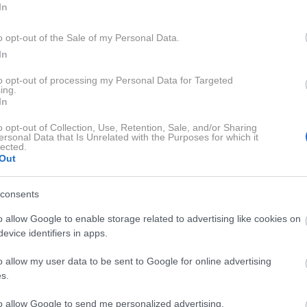
In
ddaja kiselkast, žarkast, amoniaku podoben ali kako
ak, da se je začel proces kvarjenja. Takšnega mesa ni
o opt-out of the Sale of my Personal Data.
 je na videz še vedno privlačno. Strokovnjaki opozarjajo, da s
In
barvo, medtem ko prav vonj pogosto prvi razkrije težavo.
to opt-out of processing my Personal Data for Targeted
ing.
In
otip. Sveže meso mora biti čvrsto in prožno. Če ga rahlo
ro vrniti v prvotno obliko. Če je meso lepljivo, sluzasto ali
o opt-out of Collection, Use, Retention, Sale, and/or Sharing
ersonal Data that Is Unrelated with the Purposes for which it
 opozorilni znak, da ni več sveže. Takšne spremembe
lected.
Out
ij in začetek kvarjenja.
consents
a?
o allow Google to enable storage related to advertising like cookies on
evice identifiers in apps.
rnost nameniti tudi embalaži. Napihnjena embalaža,
o allow my user data to be sent to Google for online advertising
iztekanja lahko nakazujejo težave s kakovostjo ali
s.
everiti rok uporabnosti in se prepričati, da je bilo meso
to allow Google to send me personalized advertising.