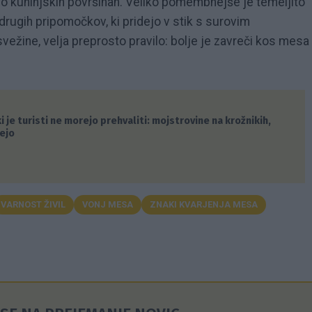
e po kuhinjskih površinah. Veliko pomembnejše je temeljito
drugih pripomočkov, ki pridejo v stik s surovim
ežine, velja preprosto pravilo: bolje je zavreči kos mesa
 je turisti ne morejo prehvaliti: mojstrovine na krožnikih,
čejo
VARNOST ŽIVIL
VONJ MESA
ZNAKI KVARJENJA MESA