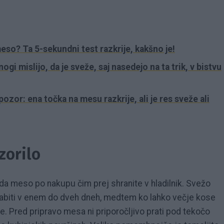
eso? Ta 5-sekundni test razkrije, kakšno je!
i mislijo, da je sveže, saj nasedejo na ta trik, v bistvu
or: ena točka na mesu razkrije, ali je res sveže ali
zorilo
a meso po nakupu čim prej shranite v hladilnik. Svežo
rabiti v enem do dveh dneh, medtem ko lahko večje kose
lje. Pred pripravo mesa ni priporočljivo prati pod tekočo