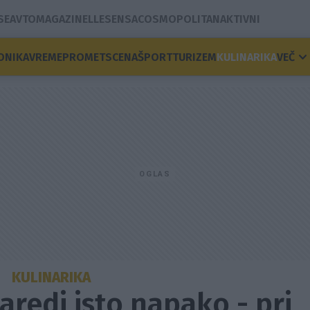
SE
AVTOMAGAZIN
ELLE
SENSA
COSMOPOLITAN
AKTIVNI
ONIKA
VREME
PROMET
SCENA
ŠPORT
TURIZEM
KULINARIKA
VEČ
KULINARIKA
aredi isto napako - pri