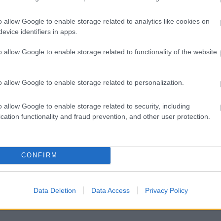
ahtevata mleto meso in perutnina, saj se zaradi večje
ta hitreje kot večji kosi mesa.
o allow Google to enable storage related to analytics like cookies on
evice identifiers in apps.
e prepričanje, da je rjavkasta ali sivkasta barva zanesljiv
o allow Google to enable storage related to functionality of the website
ko do spremembe barve pride tudi zaradi pomanjkanja
iranem mesu ali v notranjosti mletega mesa, kjer je stik z
o allow Google to enable storage related to personalization.
e vedno povsem varno za uživanje. Zato je treba barvo
sturo in stanjem embalaže.
o allow Google to enable storage related to security, including
cation functionality and fraud prevention, and other user protection.
avi vseh tveganj
CONFIRM
n vonj, sluzasto površino ali izrazito lepljivost,
orabite. Mnogi zmotno verjamejo, da bodo visoke
 odpravile vse nevarnosti. Čeprav toplotna obdelava
Data Deletion
Data Access
Privacy Policy
ksini, ki nastanejo med kvarjenjem hrane, lahko ostanejo