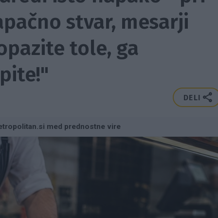
pačno stvar, mesarji
opazite tole, ga
pite!"
DELI
tropolitan.si med prednostne vire