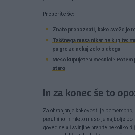
Preberite še:
Znate prepoznati, kako sveže je m
Takšnega mesa nikar ne kupite: mnog
pa gre za nekaj zelo slabega
Meso kupujete v mesnici? Potem poz
staro
In za konec še to opo
Za ohranjanje kakovosti je pomembno, d
perutnino in mleto meso je najbolje po
govedine ali svinjine hranite nekoliko d