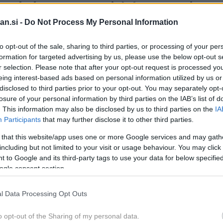
čna: kako prepoznati dobro meso in se
m lahko škodilo? Odgovor imajo izkušeni
an.si -
Do Not Process My Personal Information
to opt-out of the sale, sharing to third parties, or processing of your per
udi naravnost obožuje - tudi zaradi druženj na piknikih, kjer
formation for targeted advertising by us, please use the below opt-out s
r selection. Please note that after your opt-out request is processed y
or - pri njegovi nabavi je treba poznati nekaj dejstev, na
eing interest-based ads based on personal information utilized by us or
o meso, večinoma najprej pogledamo njegovo barvo.
disclosed to third parties prior to your opt-out. You may separately opt-
ina pogosto veljata za znak svežine, vendar strokovnjaki
losure of your personal information by third parties on the IAB’s list of
. This information may also be disclosed by us to third parties on the
IA
 zavajajoča. Svežine mesa namreč ni mogoče določiti zgolj
Participants
that may further disclose it to other third parties.
eč dejavnikov. Izkušeni mesarji poudarjajo, da je eden
 that this website/app uses one or more Google services and may gath
ekaj, kar kupci pogosto zanemarijo - vonj.
including but not limited to your visit or usage behaviour. You may click 
 to Google and its third-party tags to use your data for below specifi
ogle consent section.
rva
l Data Processing Opt Outs
o opt-out of the Sharing of my personal data.
 vonj. Pri nekaterih vrstah je zaznaven le zelo nežen