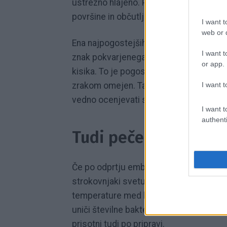
ustrezno hlajeno. Posebno previdnost z
površine in občutljivejše strukture kvari
I want t
web or d
Ena najpogostejših zmot med potrošniki j
I want t
znak pokvarjenega mesa. V resnici lah
or app.
kisika. To je pogosto pri vakuumsko pak
I want t
zrakom omejen. Takšno meso je lahko š
vedno ocenjevati skupaj z vonjem, tek
I want t
authenti
Tudi pečenje ne odpr
Če po odprtju embalaže opazite neprijete
strokovnjaki svetujejo, da mesa ne up
temperature med kuhanjem ali pečenjem
uniči številne bakterije, pa nekateri to
prisotni tudi po pripravi.