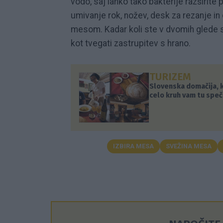
vodo, saj lahko tako bakterije razširit
umivanje rok, nožev, desk za rezanje in 
mesom. Kadar koli ste v dvomih glede sv
kot tvegati zastrupitev s hrano.
TURIZEM
Slovenska domačija, ki
celo kruh vam tu spe
IZBIRA MESA
SVEŽINA MESA