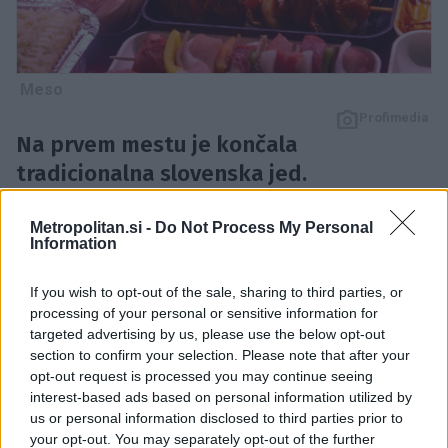
Meso
Profimedia
Na prvem mestu je končala
tradicionalna slovenska jed.
Na seznamu
najslabše ocenjenih mesnih izdelkov
Metropolitan.si -
Do Not Process My Personal
na svetu,
ki ga je objavil portal
Taste Atlas
, so se
Information
znašli mesni izdelki iz različnih držav, vključno s
slovenskimi specialitetami.
If you wish to opt-out of the sale, sharing to third parties, or
processing of your personal or sensitive information for
targeted advertising by us, please use the below opt-out
Slovenski neslavni zmagovalec
section to confirm your selection. Please note that after your
opt-out request is processed you may continue seeing
interest-based ads based on personal information utilized by
Prvo mesto
je pripadlo
slovenski tlačenki
, vrsti
us or personal information disclosed to third parties prior to
klobase iz svinjskega mesa, ki se pripravlja iz
your opt-out. You may separately opt-out of the further