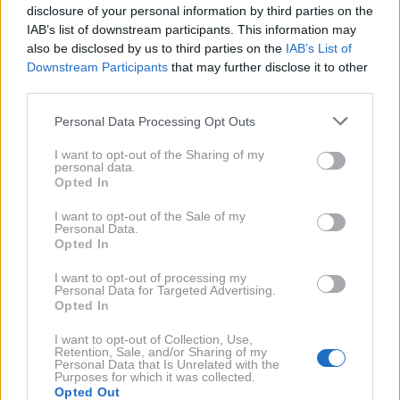
različnih delov svinje: najpogosteje mesa s svinjske
disclosure of your personal information by third parties on the
IAB’s list of downstream participants. This information may
glave, srca, jezika, kože in ličkov. Meso se skuha,
also be disclosed by us to third parties on the
IAB’s List of
izkoščiči in nareže na kose, nato se začini in pomeša z
Downstream Participants
that may further disclose it to other
delom tekočine, v kateri se je kuhalo, preden se
third parties.
napolni v očiščeni svinjski želodec ali debelo črevo,
Please note that this website/app uses one or more Google
Personal Data Processing Opt Outs
poroča
Taste Atlas
.
services and may gather and store information including but
not limited to your visit or usage behaviour. You may click to
I want to opt-out of the Sharing of my
personal data.
grant or deny consent to Google and its third-party tags to
Opted In
use your data for below specified purposes in below Google
Za začinjanje se uporabljajo različne začimbe glede
consent section.
I want to opt-out of the Sale of my
na regijo, običajno pa vključujejo
sol, črni poper,
Personal Data.
sladko ali pekočo papriko ter česen
. Po polnjenju se
Opted In
klobasa počasi kuha v vodi, nato pa ohladi. Lahko se
I want to opt-out of processing my
Personal Data for Targeted Advertising.
uživa že po kuhanju ali pa se nadalje
prekadi in suši v
Opted In
tradicionalnih dimnikih do dva tedna
.
I want to opt-out of Collection, Use,
Retention, Sale, and/or Sharing of my
Personal Data that Is Unrelated with the
Poljska specialiteta na drugem
Purposes for which it was collected.
Opted Out