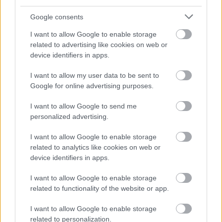
mestu
Google consents
Nekoč je veljal za manjvreden mesni izdelek, danes
I want to allow Google to enable storage
pa je
poljski salceson
priznan kot edinstvena
related to advertising like cookies on web or
device identifiers in apps.
gurmanska delikatesa. Glede na začimbe, obliko in
glavne sestavine – ki pogosto vključujejo glavo,
I want to allow my user data to be sent to
drobovino ali kri – ima tradicionalna poljska kuhinja
Google for online advertising purposes.
več kot deset vrst salcesona
. Najpogosteje je
I want to allow Google to send me
pripravljen iz
svinjine
, nekatere vrste pa izključno iz
personalized advertising.
teletine
. Nekoč priljubljen v mestih blizu Nemčije,
I want to allow Google to enable storage
danes se pripravlja po vsej Poljski. Ne glede na vrsto
related to analytics like cookies on web or
se ti teksturno zanimivi izdelki navadno jedo s
device identifiers in apps.
kruhom in drugimi mesnimi izdelki
.
I want to allow Google to enable storage
related to functionality of the website or app.
Nemški aspik na tretjem mestu
I want to allow Google to enable storage
related to personalization.