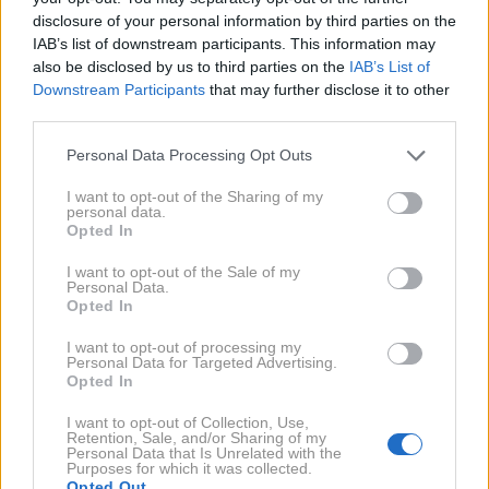
disclosure of your personal information by third parties on the
IAB’s list of downstream participants. This information may
also be disclosed by us to third parties on the
IAB’s List of
Opravičil se je celotni Sloveniji
Downstream Participants
that may further disclose it to other
third parties.
Mijič je delavcem in državi dolžan več deset tisoč
Please note that this website/app uses one or more Google
Personal Data Processing Opt Outs
evrov
, ker se je njegovo podjetje Progros zaradi
services and may gather and store information including but
not limited to your visit or usage behaviour. You may click to
I want to opt-out of the Sharing of my
neporavnanih obveznosti več naročnikov in poslovnih
personal data.
grant or deny consent to Google and its third-party tags to
Opted In
partnerjev znašlo v finančni stiski in nelikvidnosti.
use your data for below specified purposes in below Google
Nepravilnosti v podjetju je ugotovil inšpektorat za
consent section.
I want to opt-out of the Sale of my
Personal Data.
delo
, znašlo se je tudi pod drobnogledom Komisije
Opted In
za preprečevanje korupcije. Potem ko je zgodba
I want to opt-out of processing my
prišla v javnost, je Mijič junija odstopil z mesta
Personal Data for Targeted Advertising.
Opted In
direktorja, ostaja pa lastnik podjetja.
I want to opt-out of Collection, Use,
Retention, Sale, and/or Sharing of my
Po več tednih pozivov k odstopu z mesta poslanca je
Personal Data that Is Unrelated with the
Purposes for which it was collected.
Mijič pred novinarje stopil danes.
Opravičil se je
Opted Out