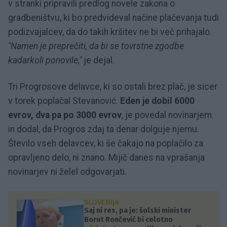
v stranki pripravili predlog novele zakona o
gradbeništvu, ki bo predvideval načine plačevanja tudi
podizvajalcev, da do takih kršitev ne bi več prihajalo.
"Namen je preprečiti, da bi se tovrstne zgodbe
kadarkoli ponovile,"
je dejal.
Tri Progrosove delavce, ki so ostali brez plač, je sicer
v torek poplačal Stevanović.
Eden je dobil 6000
evrov, dva pa po 3000 evrov
, je povedal novinarjem
in dodal, da Progros zdaj ta denar dolguje njemu.
Število vseh delavcev, ki še čakajo na poplačilo za
opravljeno delo, ni znano. Mijič danes na vprašanja
novinarjev ni želel odgovarjati.
SLOVENIJA
Saj ni res, pa je: šolski minister
Borut Rončević bi celotno