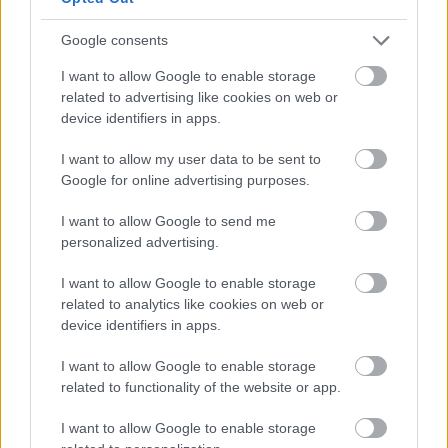
celotni Sloveniji ter še posebej oškodovanim
Google consents
delavcem in njihovim družinam
, ki zaradi nastalega
položaja prestajajo težke čase.
"Iskreno mi je žal za
I want to allow Google to enable storage
related to advertising like cookies on web or
razočaranje, ki sem ga povzročil. Prevzemam
device identifiers in apps.
popolnoma vso odgovornost za nastalo situacijo,"
je
dejal.
I want to allow my user data to be sent to
Google for online advertising purposes.
I want to allow Google to send me
personalized advertising.
I want to allow Google to enable storage
related to analytics like cookies on web or
device identifiers in apps.
I want to allow Google to enable storage
related to functionality of the website or app.
I want to allow Google to enable storage
2 / 2