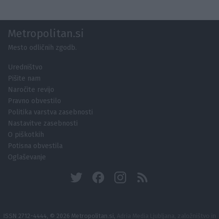
Metropolitan.si
Mesto odličnih zgodb.
Uredništvo
Pišite nam
Naročite revijo
Pravno obvestilo
Politika varstva zasebnosti
Nastavitve zasebnosti
O piškotkih
Potisna obvestila
Oglaševanje
ISSN 2712-4444, © 2026 Metropolitan.si,
Adria Media Ljubljana, založništvo in