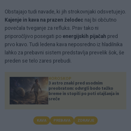
Obstajajo tudi navade, ki jih strokovnjaki odsvetujejo.
Kajenje in kava na prazen želodec
naj bi občutno
povečala tveganje za refluks. Prav tako ni
priporočljivo posegati po
energijskih pijačah
pred
prvo kavo. Tudi ledena kava neposredno iz hladilnika
lahko za prebavni sistem predstavlja prevelik šok, še
preden se telo zares prebudi.
HOROSKOP
3 astro znaki pred usodnim
preobratom: odvrgli bodo težko
breme in stopili po poti olajšanja in
sreče
KAVA
PREBAVA
ZDRAVJE