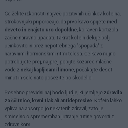
Če želite izkoristiti največ pozitivnih učinkov kofeina,
strokovnjaki priporočajo, da prvo kavo spijete
med
deveto in enajsto uro dopoldne
, ko raven kortizola
začne naravno upadati. Takrat kofein deluje bolj
učinkovito in brez nepotrebnega "spopada" z
naravnimi hormonskimi ritmi telesa. Če kavo nujno
potrebujete prej, najprej popijte kozarec mlačne
vode z
nekaj kapljicami limone
, počakajte deset
minut in šele nato posezite po skodelici.
Posebno previdni naj bodo ljudje, ki jemljejo
zdravila
za ščitnico
,
krvni tlak
ali
antidepresive
. Kofein lahko
vpliva na absorpcijo nekaterih zdravil, zato je
smiselno o spremembah jutranje rutine govoriti z
zdravnikom.