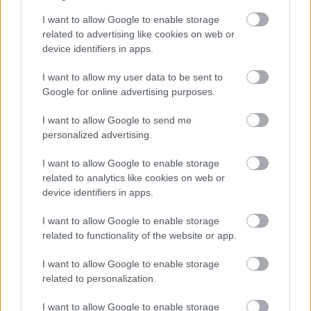
I want to allow Google to enable storage
related to advertising like cookies on web or
device identifiers in apps.
I want to allow my user data to be sent to
Google for online advertising purposes.
I want to allow Google to send me
personalized advertising.
I want to allow Google to enable storage
2 / 2
related to analytics like cookies on web or
device identifiers in apps.
Profimedia
I want to allow Google to enable storage
Veliko vlogo igra tudi temperatura vode. Idealna
related to functionality of the website or app.
temperatura za pripravo kave je
med 88 in 92
I want to allow Google to enable storage
stopinjami Celzija
.
Voda ne bi smela vreti
. Pri
related to personalization.
pripravi turške kave je priporočljivo džezvo umakniti
I want to allow Google to enable storage
z ognja takoj, ko se začne tvoriti prva pena. Ljubitelji