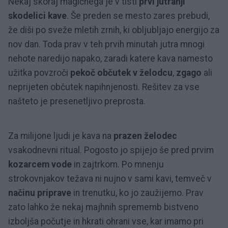
Nekaj skoraj magičnega je v tisti
prvi jutranji
skodelici kave
. Še preden se mesto zares prebudi,
že diši po sveže mletih zrnih, ki obljubljajo energijo za
nov dan. Toda prav v teh prvih minutah jutra mnogi
nehote naredijo napako, zaradi katere kava namesto
užitka povzroči
pekoč občutek v želodcu
,
zgago
ali
neprijeten občutek napihnjenosti. Rešitev za vse
našteto je presenetljivo preprosta.
Za milijone ljudi je kava na
prazen
želodec
vsakodnevni ritual. Pogosto jo spijejo še pred prvim
kozarcem vode
in zajtrkom. Po mnenju
strokovnjakov težava ni nujno v sami kavi, temveč v
načinu priprave
in trenutku, ko jo zaužijemo. Prav
zato lahko že nekaj majhnih sprememb bistveno
izboljša počutje in hkrati ohrani vse, kar imamo pri