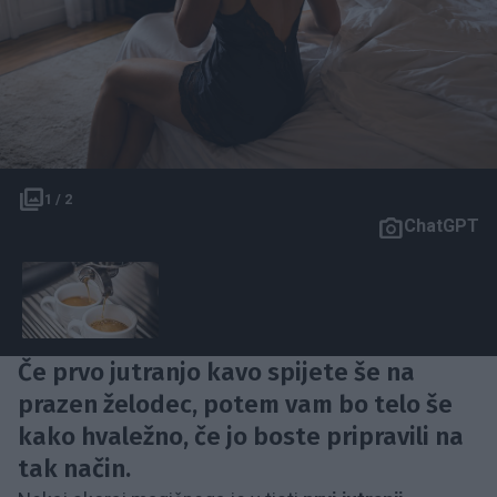
1 / 2
ChatGPT
Če prvo jutranjo kavo spijete še na
prazen želodec, potem vam bo telo še
kako hvaležno, če jo boste pripravili na
tak način.