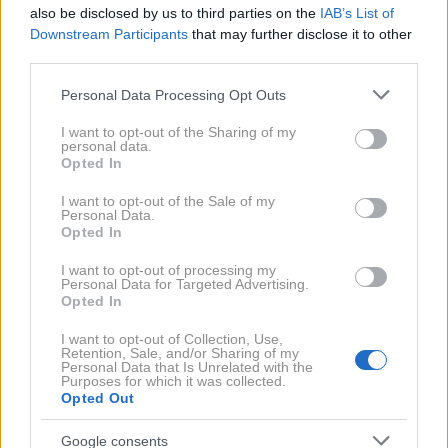
prebavni sistem
. Kisline iz kavnih zrn zato hitreje
also be disclosed by us to third parties on the
IAB’s List of
vplivajo na želodčno steno, kar pri občutljivejših
Downstream Participants
that may further disclose it to other
third parties.
ljudeh povzroči nelagodje.
Please note that this website/app uses one or more Google
Personal Data Processing Opt Outs
services and may gather and store information including but
To pa ne pomeni, da se je treba kavi pred zajtrkom
not limited to your visit or usage behaviour. You may click to
I want to opt-out of the Sharing of my
povsem odpovedati. Strokovnjaki poudarjajo, da je za
personal data.
grant or deny consent to Google and its third-party tags to
Opted In
zdrave ljudi takšna navada praviloma neškodljiva.
use your data for below specified purposes in below Google
consent section.
Pomembneje je, kako je kava pripravljena. Že
izbira
I want to opt-out of the Sale of my
Personal Data.
prave
vrste zrn
lahko naredi razliko. Presenetljivo
Opted In
velja, da temneje pražena kava ni nujno močnejša.
I want to opt-out of processing my
Svetleje pražena zrna običajno vsebujejo več kofeina
Personal Data for Targeted Advertising.
Opted In
in manj grenkih spojin, ki lahko dražijo želodec. Za
prijetnejšo jutranjo izkušnjo priporočajo
srednje
I want to opt-out of Collection, Use,
Retention, Sale, and/or Sharing of my
praženo arabiko
, ki jo zmeljete tik pred pripravo.
Personal Data that Is Unrelated with the
Purposes for which it was collected.
Tako dobite bogat okus brez neprijetnega pekočega
Opted Out
občutka za prsnico.
Google consents