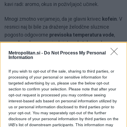
kavi radi: aromo, okus in poživljajoč učinek.
Mnogi zmotno verjamejo, da je glavni krivec
kofein
. V
resnici naj bi bile za draženje želodčne sluznice
pogosto odgovorne
previsoka temperatura vode
,
preveč
pražena
zrna
in dejstvo, da telo pred prvo
kavo še ni hidrirano. Če se po jutranji skodelici
Metropolitan.si -
Do Not Process My Personal
Information
pogosto srečujete z zgago, slabostjo ali občutkom
teže v želodcu, je morda čas za spremembo jutranje
If you wish to opt-out of the sale, sharing to third parties, or
rutine.
processing of your personal or sensitive information for
targeted advertising by us, please use the below opt-out
Razlog, zakaj je želodec zjutraj še posebej občutljiv,
section to confirm your selection. Please note that after your
opt-out request is processed you may continue seeing
se skriva tudi v
hormonih
. Med sedmo in deveto uro
interest-based ads based on personal information utilized by
zjutraj je raven
kortizola
, hormona, ki nas naravno
us or personal information disclosed to third parties prior to
prebuja, na vrhuncu. V tem času lahko zelo vroča in
your opt-out. You may separately opt-out of the further
disclosure of your personal information by third parties on the
močna kava predstavlja dodatno obremenitev za
IAB’s list of downstream participants. This information may