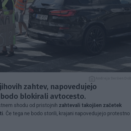
Andreja Seršen Do
njihovih zahtev, napovedujejo
 bodo blokirali avtocesto.
tnem shodu od pristojnih
zahtevali takojšen začetek
ti
. Če tega ne bodo storili, krajani napovedujejo protestno