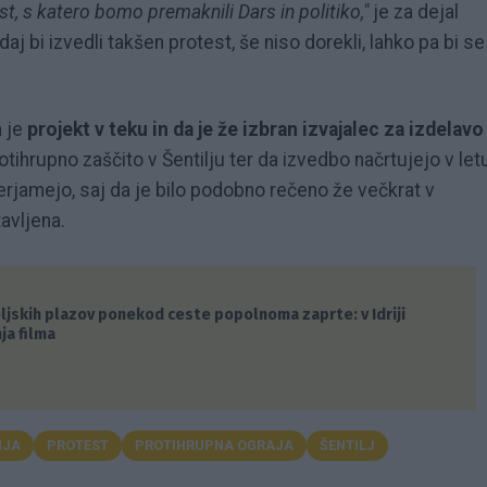
st, s katero bomo premaknili Dars in politiko,"
je za dejal
Kdaj bi izvedli takšen protest, še niso dorekli, lahko pa bi se
a je
projekt v teku in da je že izbran izvajalec za izdelavo
otihrupno zaščito v Šentilju ter da izvedbo načrtujejo v let
verjamejo, saj da je bilo podobno rečeno že večkrat v
avljena.
ljskih plazov ponekod ceste popolnoma zaprte: v Idriji
ja filma
NJA
PROTEST
PROTIHRUPNA OGRAJA
ŠENTILJ