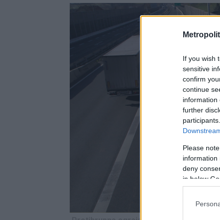
Metropolit
If you wish 
sensitive in
confirm you
continue se
information 
further disc
participants
Downstream 
Please note
information 
deny consent
in below Go
Persona