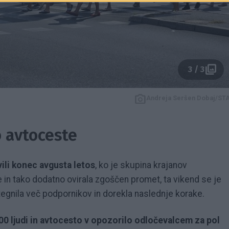
3 / 3
Andreja Seršen Dobaj/ST
 avtoceste
vili konec avgusta letos
, ko je skupina krajanov
in tako dodatno ovirala zgoščen promet, ta vikend se je
ritegnila več podpornikov in dorekla naslednje korake.
00 ljudi in avtocesto v opozorilo odločevalcem za pol