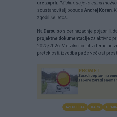
ure zaprli
.
"Mislim, da je to edina možno
soustanovitelj pobude
Andrej Koren
. 
zgodil še letos.
Na
Darsu
so sicer nazadnje pojasnili, d
projektne dokumentacije
za aktivno pr
2025/2026. V civilni iniciativi temu ne 
preteklosti, izvedba pa že večkrat prest
PROMET
Zaradi poplav in zeme
zapore zaradi sneman
AVTOCESTA
DARS
GRAD