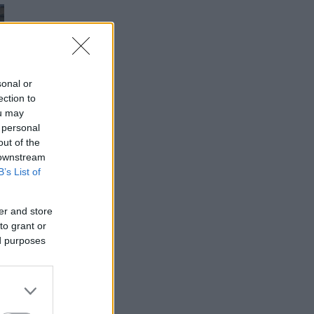
sonal or
ection to
ou may
 personal
out of the
 downstream
B’s List of
er and store
to grant or
ed purposes