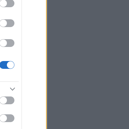
o
z
i