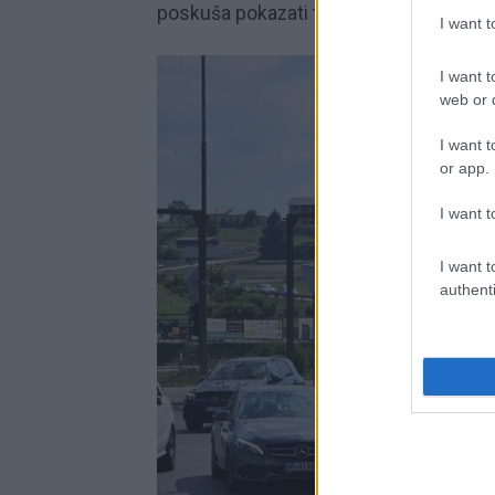
poskuša pokazati tudi z zbiranjem pod
I want 
I want t
web or d
I want t
or app.
I want t
I want t
authenti