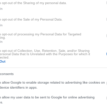
o opt-out of the Sharing of my personal data.
Srdjan Živulovič/Bob
In
o opt-out of the Sale of my Personal Data.
 že 400 podpisov
In
to opt-out of processing my Personal Data for Targeted
ing.
eset krajanov, združenih v civilno pobudo AC Šentilj
.
In
ste čakajo na protihrupno ograjo, promet na avtocesti pa
o opt-out of Collection, Use, Retention, Sale, and/or Sharing
ersonal Data that Is Unrelated with the Purposes for which it
lected.
Out
nje trpijo že 30 let in da so pri nas
edini kraj ob avtocesti
 popravilo diletacij na viaduktu skozi Šentilj in preplastitev 
consents
o allow Google to enable storage related to advertising like cookies on
evice identifiers in apps.
itelj pobude
Rok Pirc
, krajane motijo hrup in vibracije, skrb
 Pirčevih besedah najprej prisluhnil, vendar je
vse skupaj
o allow my user data to be sent to Google for online advertising
s.
žen problem, ki vpliva na ogromno ljudi, želi civilna pobuda