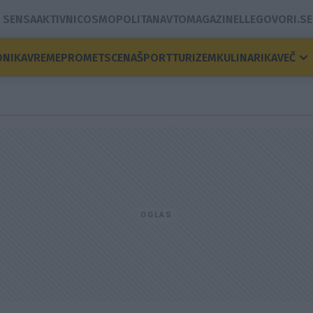
SENSA
AKTIVNI
COSMOPOLITAN
AVTOMAGAZIN
ELLE
GOVORI.SE
ONIKA
VREME
PROMET
SCENA
ŠPORT
TURIZEM
KULINARIKA
VEČ