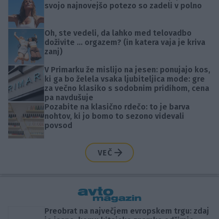
svojo najnovejšo potezo so zadeli v polno
Oh, ste vedeli, da lahko med telovadbo
doživite ... orgazem? (in katera vaja je kriva
zanj)
V Primarku že mislijo na jesen: ponujajo kos,
ki ga bo želela vsaka ljubiteljica mode: gre
za večno klasiko s sodobnim pridihom, cena
pa navdušuje
Pozabite na klasično rdečo: to je barva
nohtov, ki jo bomo to sezono videvali
povsod
VEČ
Preobrat na največjem evropskem trgu: zdaj