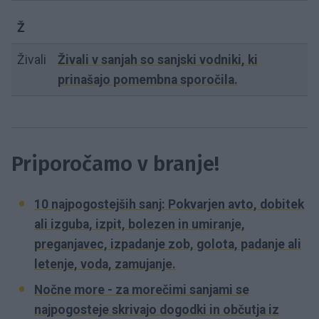
Ž
Živali
Živali v sanjah so sanjski vodniki, ki
prinašajo pomembna sporočila.
Priporočamo v branje!
10 najpogostejših sanj: Pokvarjen avto, dobitek
ali izguba, izpit, bolezen in umiranje,
preganjavec, izpadanje zob, golota, padanje ali
letenje, voda, zamujanje.
Nočne more - za morečimi sanjami se
najpogosteje skrivajo dogodki in občutja iz