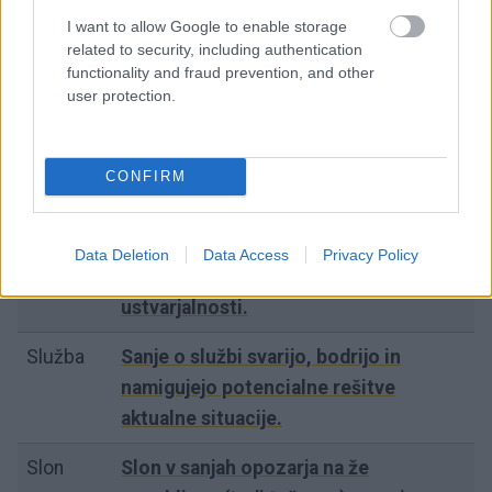
I want to allow Google to enable storage
related to security, including authentication
functionality and fraud prevention, and other
user protection.
R
CONFIRM
S
Data Deletion
Data Access
Privacy Policy
Slikanje
Slikanje je znamenje prebujanja
ustvarjalnosti.
Služba
Sanje o službi svarijo, bodrijo in
namigujejo potencialne rešitve
aktualne situacije.
Slon
Slon v sanjah opozarja na že