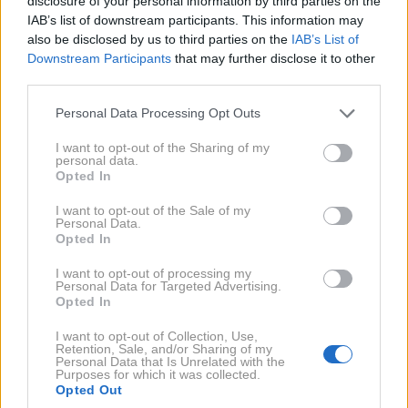
disclosure of your personal information by third parties on the
IAB’s list of downstream participants. This information may
O
also be disclosed by us to third parties on the
IAB’s List of
Downstream Participants
that may further disclose it to other
Obleka
Obleka ponazarja podobo, s katero bi se
third parties.
želeli predstaviti svetu.
Please note that this website/app uses one or more Google
Personal Data Processing Opt Outs
services and may gather and store information including but
Ocean
Ocean je znamenje globokih in močnih
not limited to your visit or usage behaviour. You may click to
I want to opt-out of the Sharing of my
čustev.
personal data.
grant or deny consent to Google and its third-party tags to
Opted In
use your data for below specified purposes in below Google
Oče
Oče je hkrati znamenje odnosa do
consent section.
I want to opt-out of the Sale of my
avtoritete in stopnje zaupanja, ki smo je
Personal Data.
Opted In
sposobni.
I want to opt-out of processing my
Personal Data for Targeted Advertising.
Ogenj
Ogenj v sanjah je znamenje strasti,
Opted In
notranje preobrazbe in očiščenja.
I want to opt-out of Collection, Use,
Retention, Sale, and/or Sharing of my
Personal Data that Is Unrelated with the
Purposes for which it was collected.
Opted Out