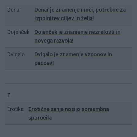
Denar
Denar je znamenje moči, potrebne za
izpolnitev ciljev in želja!
Dojenček
Dojenček je znamenje nezrelosti in
novega razvoja!
Dvigalo
Dvigalo je znamenje vzponov in
padcev!
E
Erotika
Erotične sanje nosijo pomembna
sporočila