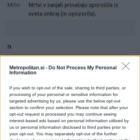
Mrtvi
Mrtvi v sanjah prinašajo sporočila iz
sveta onkraj (in opozorila).
N
Nesreča
Nesreča je znak (samo)očitanja in
Metropolitan.si -
Do Not Process My Personal
strahu pred napakami
Information
Nevihta
Nevihta opozarja na skrito žalost in
If you wish to opt-out of the sale, sharing to third parties, or
svari pred depresijo.
processing of your personal or sensitive information for
targeted advertising by us, please use the below opt-out
Nosečnost
Nosečnost napoveduje nove začetke
section to confirm your selection. Please note that after your
opt-out request is processed you may continue seeing
in je znamenje ustvarjalnosti.
interest-based ads based on personal information utilized by
us or personal information disclosed to third parties prior to
your opt-out. You may separately opt-out of the further