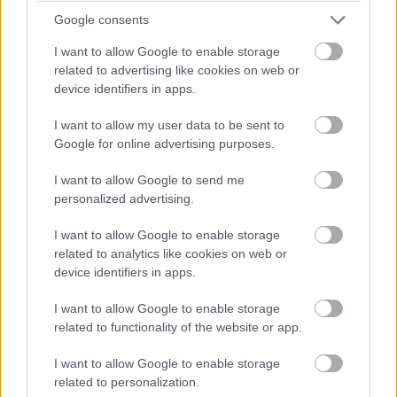
P
Google consents
Padanje
Padanje v sanjah svari pred
I want to allow Google to enable storage
samosabotažo (in kaže na potrebo po
related to advertising like cookies on web or
device identifiers in apps.
več povezanosti).
I want to allow my user data to be sent to
Pajek
Pajek je znak ustvarjalnosti, a tudi
Google for online advertising purposes.
občutka ujetosti in ogroženosti.
I want to allow Google to send me
Poroka
Poroka je znamenje uspeha, predanosti
personalized advertising.
in združitve.
I want to allow Google to enable storage
related to analytics like cookies on web or
Pokojni
Pokojniki, ki vas obiščejo v sanjah,
device identifiers in apps.
prinašajo tolažbo.
I want to allow Google to enable storage
Prstan
Prstan je znak napredovanja in uspeha.
related to functionality of the website or app.
I want to allow Google to enable storage
Ptice
Ptice v sanjah so znak duhovne zaščite
related to personalization.
in širitev zavesti.