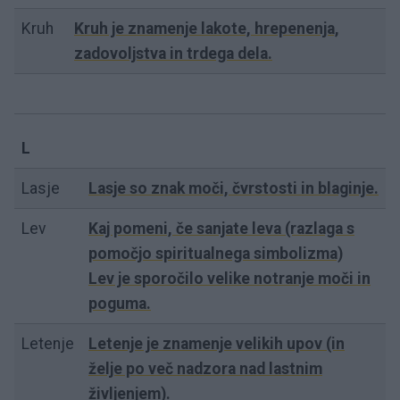
Kruh
Kruh je znamenje lakote, hrepenenja,
zadovoljstva in trdega dela.
L
Lasje
Lasje so znak moči, čvrstosti in blaginje.
Lev
Kaj pomeni, če sanjate leva (razlaga s
pomočjo spiritualnega simbolizma)
Lev je sporočilo velike notranje moči in
poguma.
Letenje
Letenje je znamenje velikih upov (in
želje po več nadzora nad lastnim
življenjem).