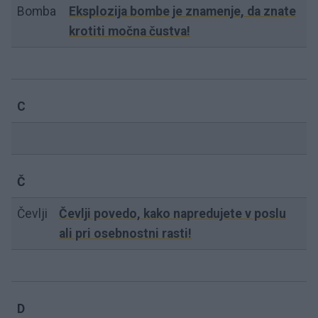
Bomba
Eksplozija bombe je znamenje, da znate
krotiti močna čustva!
C
Č
Čevlji
Čevlji povedo, kako napredujete v poslu
ali pri osebnostni rasti!
D