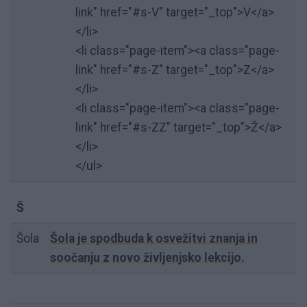
link" href="#s-V" target="_top">V</a>
</li>
<li class="page-item"><a class="page-
link" href="#s-Z" target="_top">Z</a>
</li>
<li class="page-item"><a class="page-
link" href="#s-ZZ" target="_top">Ž</a>
</li>
</ul>
Š
Šola
Šola je spodbuda k osvežitvi znanja in
soočanju z novo življenjsko lekcijo.