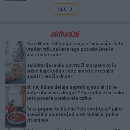
VEČ
Tako Nemci ohladijo svoja stanovanja: zlata
vreden trik, za katerega potrebujete le
plastenko vode
Dehidracija lahko povzroči možgansko in
srčno kap: koliko vode morate v resnici
popiti v vročih dneh?
Ali naj klima deluje neprekinjeno ali jo je
bolje občasno izklopiti? Ena odločitev lahko
celo poveča porabo elektrike
Tako pripravite hladno "elektrolitsko" juho:
osvežilna poletna jed brez kuhanja, polna
vitaminov