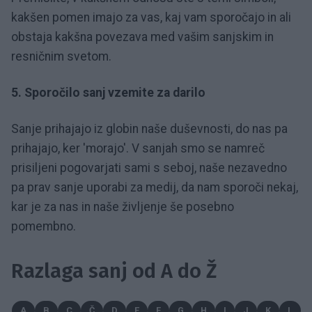
kakšen pomen imajo za vas, kaj vam sporočajo in ali
obstaja kakšna povezava med vašim sanjskim in
resničnim svetom.
5. Sporočilo sanj vzemite za darilo
Sanje prihajajo iz globin naše duševnosti, do nas pa
prihajajo, ker 'morajo'. V sanjah smo se namreč
prisiljeni pogovarjati sami s seboj, naše nezavedno
pa prav sanje uporabi za medij, da nam sporoči nekaj,
kar je za nas in naše življenje še posebno
pomembno.
Razlaga sanj od A do Ž
A
B
C
Č
D
E
F
G
H
I
J
K
L