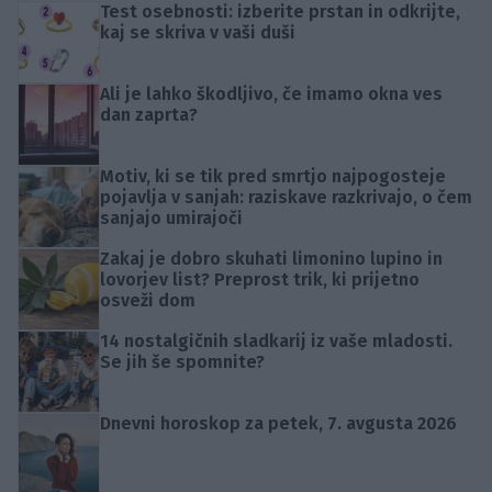
Test osebnosti: izberite prstan in odkrijte,
kaj se skriva v vaši duši
Ali je lahko škodljivo, če imamo okna ves
dan zaprta?
Motiv, ki se tik pred smrtjo najpogosteje
pojavlja v sanjah: raziskave razkrivajo, o čem
sanjajo umirajoči
Zakaj je dobro skuhati limonino lupino in
lovorjev list? Preprost trik, ki prijetno
osveži dom
14 nostalgičnih sladkarij iz vaše mladosti.
Se jih še spomnite?
Dnevni horoskop za petek, 7. avgusta 2026