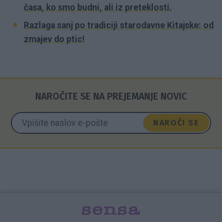
časa, ko smo budni, ali iz preteklosti.
Razlaga sanj po tradiciji starodavne Kitajske: od
zmajev do ptic!
NAROČITE SE NA PREJEMANJE NOVIC
NAROČI SE