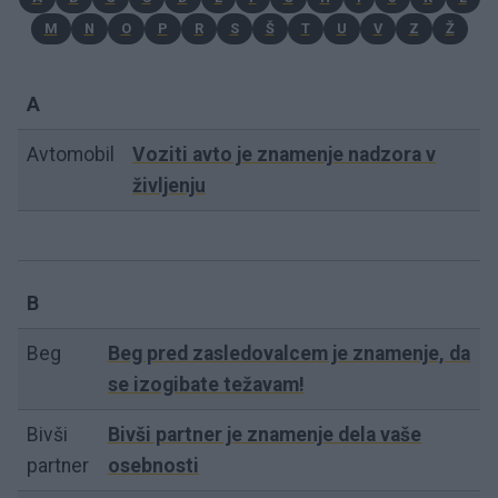
M
N
O
P
R
S
Š
T
U
V
Z
Ž
A
Avtomobil
Voziti avto je znamenje nadzora v
življenju
B
Beg
Beg pred zasledovalcem je znamenje, da
se izogibate težavam!
Bivši
Bivši partner je znamenje dela vaše
partner
osebnosti