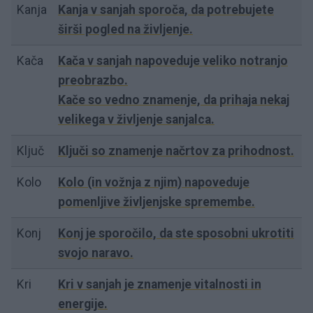
Kanja
Kanja v sanjah sporoča, da potrebujete
širši pogled na življenje.
Kača
Kača v sanjah napoveduje veliko notranjo
preobrazbo.
Kače so vedno znamenje, da prihaja nekaj
velikega v življenje sanjalca.
Ključ
Ključi so znamenje načrtov za prihodnost.
Kolo
Kolo (in vožnja z njim) napoveduje
pomenljive življenjske spremembe.
Konj
Konj je sporočilo, da ste sposobni ukrotiti
svojo naravo.
Kri
Kri v sanjah je znamenje vitalnosti in
energije.