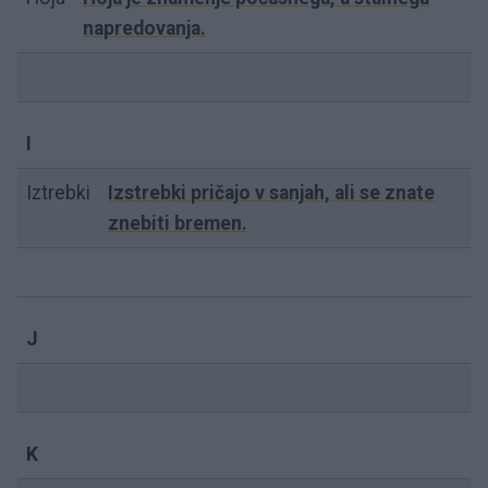
napredovanja.
I
Iztrebki
Izstrebki pričajo v sanjah, ali se znate
znebiti bremen.
J
K