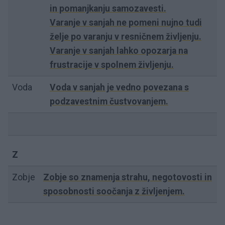
in pomanjkanju samozavesti.
Varanje v sanjah ne pomeni nujno tudi
želje po varanju v resničnem življenju.
Varanje v sanjah lahko opozarja na
frustracije v spolnem življenju.
Voda
Voda v sanjah je vedno povezana s
podzavestnim čustvovanjem.
Z
Zobje
Zobje so znamenja strahu, negotovosti in
sposobnosti soočanja z življenjem.