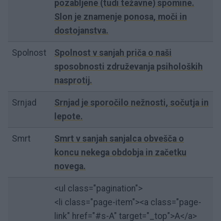
pozabljene (tudi težavne) spomine.
Slon je znamenje ponosa, moči in
dostojanstva.
Spolnost
Spolnost v sanjah priča o naši
sposobnosti združevanja psiholoških
nasprotij.
Srnjad
Srnjad je sporočilo nežnosti, sočutja in
lepote.
Smrt
Smrt v sanjah sanjalca obvešča o
koncu nekega obdobja in začetku
novega.
<ul class="pagination">
<li class="page-item"><a class="page-
link" href="#s-A" target="_top">A</a>