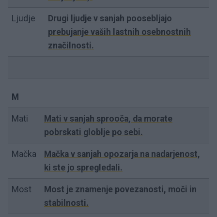
Ljudje
Drugi ljudje v sanjah poosebljajo
prebujanje vaših lastnih osebnostnih
značilnosti.
M
Mati
Mati v sanjah sprooča, da morate
pobrskati globlje po sebi.
Mačka
Mačka v sanjah opozarja na nadarjenost,
ki ste jo spregledali.
Most
Most je znamenje povezanosti, moči in
stabilnosti.