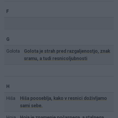
F
G
Golota
Golota je strah pred razgaljenostjo, znak
sramu, a tudi resnicoljubnosti
H
Hiša
Hiša pooseblja, kako v resnici doživljamo
sami sebe.
Hoja
Hoja je znamenje počasnega, a stalnega