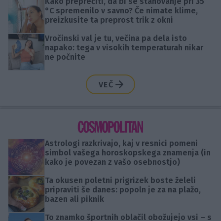
Kako preprečiti, da bi se stanovanje pri 35
°C spremenilo v savno? Če nimate klime,
preizkusite ta preprost trik z okni
Vročinski val je tu, večina pa dela isto
napako: tega v visokih temperaturah nikar
ne počnite
VEČ
Astrologi razkrivajo, kaj v resnici pomeni
simbol vašega horoskopskega znamenja (in
kako je povezan z vašo osebnostjo)
Ta okusen poletni prigrizek boste želeli
pripraviti še danes: popoln je za na plažo,
bazen ali piknik
To znamko športnih oblačil obožujejo vsi – s