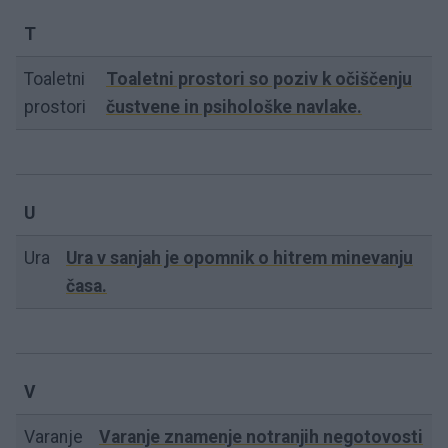
T
Toaletni
Toaletni prostori so poziv k očiščenju
prostori
čustvene in psihološke navlake.
U
Ura
Ura v sanjah je opomnik o hitrem minevanju
časa.
V
Varanje
Varanje znamenje notranjih negotovosti