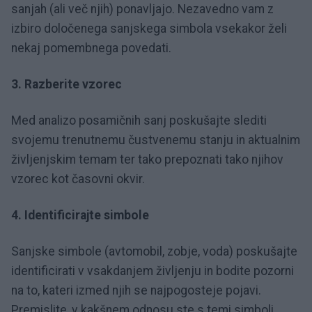
sanjah (ali več njih) ponavljajo. Nezavedno vam z
izbiro določenega sanjskega simbola vsekakor želi
nekaj pomembnega povedati.
3. Razberite vzorec
Med analizo posamičnih sanj poskušajte slediti
svojemu trenutnemu čustvenemu stanju in aktualnim
življenjskim temam ter tako prepoznati tako njihov
vzorec kot časovni okvir.
4. Identificirajte simbole
Sanjske simbole (avtomobil, zobje, voda) poskušajte
identificirati v vsakdanjem življenju in bodite pozorni
na to, kateri izmed njih se najpogosteje pojavi.
Premislite, v kakšnem odnosu ste s temi simboli,