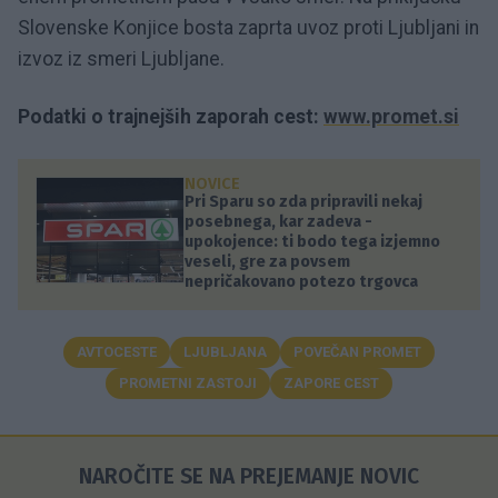
Slovenske Konjice bosta zaprta uvoz proti Ljubljani in
izvoz iz smeri Ljubljane.
Podatki o trajnejših zaporah cest:
www.promet.si
NOVICE
Pri Sparu so zda pripravili nekaj
posebnega, kar zadeva -
upokojence: ti bodo tega izjemno
veseli, gre za povsem
nepričakovano potezo trgovca
AVTOCESTE
LJUBLJANA
POVEČAN PROMET
PROMETNI ZASTOJI
ZAPORE CEST
NAROČITE SE NA PREJEMANJE NOVIC