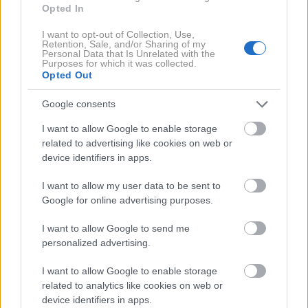
povečan
Opted In
I want to opt-out of Collection, Use,
Zaradi praznika v Avstriji je
promet močno povečan
Retention, Sale, and/or Sharing of my
Personal Data that Is Unrelated with the
skozi Slovenijo proti Hrvaški, še opozarja center.
Purposes for which it was collected.
Opted Out
Predmet na vozišču ovira promet med
Debelim
Google consents
hribom in Malim Vrhom proti Obrežju
.
I want to allow Google to enable storage
related to advertising like cookies on web or
Povožena žival ovira promet med Brodom in
device identifiers in apps.
Šentvidom proti Ljubljani.
I want to allow my user data to be sent to
Google for online advertising purposes.
Primorska avtocesta bo v noči na petek med 23. in 4.
uro zaprta na odseku
Srmin-Črni Kal proti Ljubljani
.
I want to allow Google to send me
personalized advertising.
Obvoz bo urejen po regionalni cesti. Proti Kopru bodo
v tem času polurne popolne zapore.
I want to allow Google to enable storage
related to analytics like cookies on web or
Vipavska hitra cesta bo zaprta med Vipavo in
device identifiers in apps.