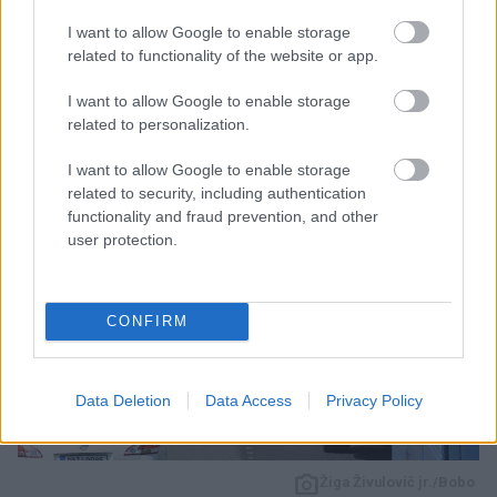
Ajdovščino v obe smeri od sobote, od 5. ure do
I want to allow Google to enable storage
ponedeljka, do 5. ure. Obvoz bo urejen po regionalni
related to functionality of the website or app.
cesti.
I want to allow Google to enable storage
related to personalization.
I want to allow Google to enable storage
related to security, including authentication
functionality and fraud prevention, and other
user protection.
CONFIRM
Data Deletion
Data Access
Privacy Policy
3 / 3
Žiga Živulovič jr./Bobo