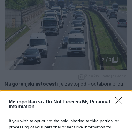
2 / 3
Žiga Živulovič jr./Bobo
Na
gorenjski avtocesti
je zastoj od Podtabora proti
Ljubljani na posameznih odsekih, zamuda približno 45
minut.
Metropolitan.si -
Do Not Process My Personal
Information
Na
štajerski avtocesti
je zastoj še pred Lukovico
If you wish to opt-out of the sale, sharing to third parties, or
proti Ljubljani.
processing of your personal or sensitive information for