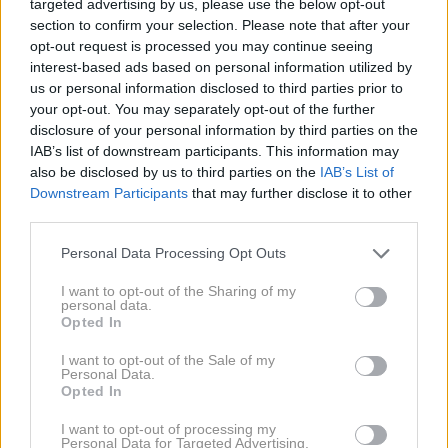
targeted advertising by us, please use the below opt-out
Na
primorski avtocesti
je zastoj od Vrhnike proti
section to confirm your selection. Please note that after your
opt-out request is processed you may continue seeing
Ljubljani in pred Postojno proti Kopru in Ljubljani.
interest-based ads based on personal information utilized by
us or personal information disclosed to third parties prior to
Na
dolenjski avtocesti
je zastoj med Grosupljem in
your opt-out. You may separately opt-out of the further
disclosure of your personal information by third parties on the
Šmarjem-Sap proti Ljubljani.
IAB’s list of downstream participants. This information may
also be disclosed by us to third parties on the
IAB’s List of
Na
ljubljanski obvoznici
je zastoj mimo Kozarij proti
Downstream Participants
that may further disclose it to other
Brezovici.
third parties.
Please note that this website/app uses one or more Google
Personal Data Processing Opt Outs
Iz Avstrije proti Sloveniji je zastoj pred prehodom
services and may gather and store information including but
not limited to your visit or usage behaviour. You may click to
I want to opt-out of the Sharing of my
Šentilj in naprej po štajerski avtocesti do priključka
personal data.
grant or deny consent to Google and its third-party tags to
Šentilj proti Mariboru ter na regionalni cesti prehod
Opted In
use your data for below specified purposes in below Google
Šentilj-Šentilj.
consent section.
I want to opt-out of the Sale of my
Personal Data.
Opted In
Zaradi praznika promet močno
I want to opt-out of processing my
Personal Data for Targeted Advertising.