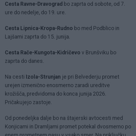
Cesta Ravne-Dravograd
bo zaprta od sobote, od 7.
ure do nedelje, do 19. ure.
Cesta Lipnica-Kropa-Rudno
bo med Podblico in
Lajšami zaprta do 15. junija.
Cesta Rače-Kungota-Kidričevo
v Brunšviku bo
zaprta do danes.
Na cesti
Izola-Strunjan
je pri Belvederju promet
urejen izmenično enosmerno zaradi ureditve
krožišča, predvidoma do konca junija 2026.
Pričakujejo zastoje.
Od ponedeljka dalje bo na štajerski avtocesti med
Konjicami in Dramljami promet potekal dvosmerno po
enem prometnem pasu v vsako smer. Na priključku