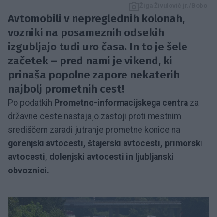
Žiga Živulovič jr./Bobo
Avtomobili v nepreglednih kolonah,
vozniki na posameznih odsekih
izgubljajo tudi uro časa. In to je šele
začetek – pred nami je vikend, ki
prinaša popolne zapore nekaterih
najbolj prometnih cest!
Po podatkih
Prometno-informacijskega centra
za
državne ceste nastajajo zastoji proti mestnim
središčem zaradi jutranje prometne konice na
gorenjski avtocesti, štajerski avtocesti, primorski
avtocesti, dolenjski avtocesti in ljubljanski
obvoznici.