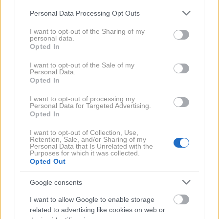
Please note that this website/app uses one or more Google
Personal Data Processing Opt Outs
services and may gather and store information including but
not limited to your visit or usage behaviour. You may click to
I want to opt-out of the Sharing of my
personal data.
grant or deny consent to Google and its third-party tags to
Opted In
use your data for below specified purposes in below Google
2 / 3
consent section.
I want to opt-out of the Sale of my
Personal Data.
Opted In
Profimedia
I want to opt-out of processing my
Njena kariera se je začela v 90. letih prejšnjega
Personal Data for Targeted Advertising.
stoletja, ko je nastopala na različnih glasbenih
Opted In
festivalih. Leta 1995 je izdala svoj prvi album
I want to opt-out of Collection, Use,
Retention, Sale, and/or Sharing of my
Justyna, ki ji je prinesel veliko pozornosti in jo
Personal Data that Is Unrelated with the
Purposes for which it was collected.
uveljavil kot obetavno pevko. Istega leta je s pesmijo
Opted Out
Sama
nastopila na Evroviziji, kjer je zasedla 18.
mesto. Njeni najbolj znani hiti vključujejo pesmi, kot
Google consents
so
Za zdrowie panie
,
Miłość
in
Kocham cię
.
I want to allow Google to enable storage
related to advertising like cookies on web or