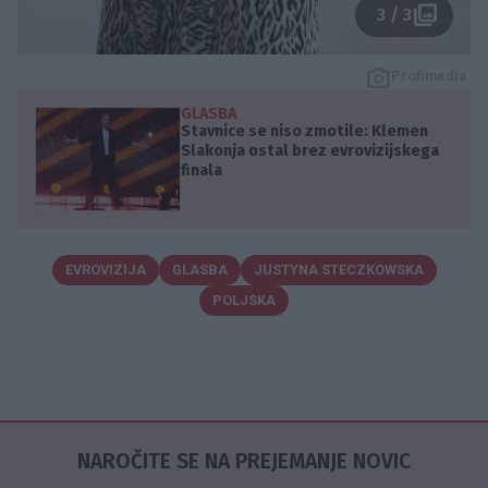
3 / 3
Profimedia
GLASBA
Stavnice se niso zmotile: Klemen
Slakonja ostal brez evrovizijskega
finala
EVROVIZIJA
GLASBA
JUSTYNA STECZKOWSKA
POLJSKA
NAROČITE SE NA PREJEMANJE NOVIC