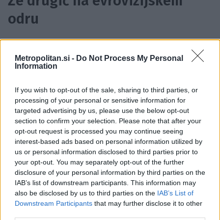
Že drugič na evrovizijskem
odru
Steczkowska je v svoji dolgoletni karieri osvojila
Metropolitan.si -
Do Not Process My Personal
številne nagrade in priznanja, zaradi svojega
Information
posebnega glasu pa je
postala ikona na poljskem
glasbenem prizorišču
. Znana je po svoji
If you wish to opt-out of the sale, sharing to third parties, or
processing of your personal or sensitive information for
sposobnosti prehajanja med različnimi glasbenimi
targeted advertising by us, please use the below opt-out
žanri, zaradi česar je priljubljena tako med ljubitelji
section to confirm your selection. Please note that after your
popa kot tudi med tistimi, ki cenijo bolj tradicionalno
opt-out request is processed you may continue seeing
interest-based ads based on personal information utilized by
poljsko ljudsko glasbo.
us or personal information disclosed to third parties prior to
your opt-out. You may separately opt-out of the further
disclosure of your personal information by third parties on the
IAB’s list of downstream participants. This information may
also be disclosed by us to third parties on the
IAB’s List of
Downstream Participants
that may further disclose it to other
third parties.