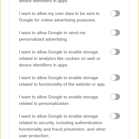
device identifiers in apps.
V središču pozornosti se je znašla tudi zaradi
I want to allow my user data to be sent to
svojega videza. Pri 52 letih je namreč videti
Google for online advertising purposes.
fantastično, kar so izpostavili številni oboževalci
Evrovizije.
I want to allow Google to send me
personalized advertising.
I want to allow Google to enable storage
Leta 2000 se je poročila z arhitektom in nekdanjim
related to analytics like cookies on web or
modelom
Maciejem Myszkowskim
, s katerim ima tri
device identifiers in apps.
otroke:
Leona
,
Stanisława
in
Heleno
. Par je leta 2017
I want to allow Google to enable storage
naznanil ločitev, vendar je pozneje obnovil svojo
related to functionality of the website or app.
zvezo.
I want to allow Google to enable storage
related to personalization.
I want to allow Google to enable storage
related to security, including authentication
functionality and fraud prevention, and other
user protection.