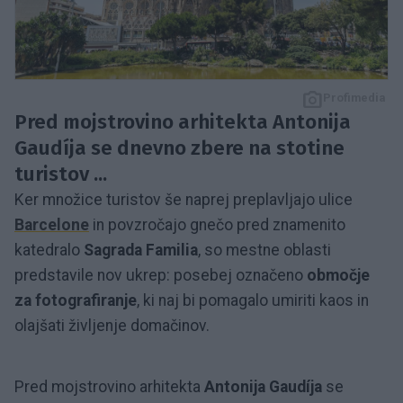
Profimedia
Pred mojstrovino arhitekta Antonija
Gaudíja se dnevno zbere na stotine
turistov ...
Ker množice turistov še naprej preplavljajo ulice
Barcelone
in povzročajo gnečo pred znamenito
katedralo
Sagrada Familia
, so mestne oblasti
predstavile nov ukrep: posebej označeno
območje
za fotografiranje
, ki naj bi pomagalo umiriti kaos in
olajšati življenje domačinov.
Pred mojstrovino arhitekta
Antonija Gaudíja
se