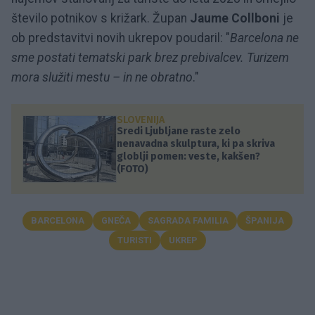
število potnikov s križark. Župan
Jaume Collboni
je
ob predstavitvi novih ukrepov poudaril: "
Barcelona ne
sme postati tematski park brez prebivalcev. Turizem
mora služiti mestu – in ne obratno
."
SLOVENIJA
Sredi Ljubljane raste zelo
nenavadna skulptura, ki pa skriva
globlji pomen: veste, kakšen?
(FOTO)
BARCELONA
GNEČA
SAGRADA FAMILIA
ŠPANIJA
TURISTI
UKREP