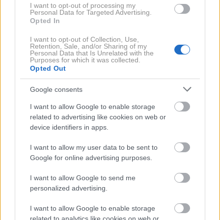
I want to opt-out of processing my
Personal Data for Targeted Advertising.
turističnih objav na TikToku – uporabniki so nedavno
Opted In
množično snemali videe s telefoni, naslonjenimi na
I want to opt-out of Collection, Use,
tekoče stopnice podzemne železnice, pri čemer se
Retention, Sale, and/or Sharing of my
Personal Data that Is Unrelated with the
je Sagrada Familia pojavljala v ozadju. Posnetki so
Purposes for which it was collected.
sicer postali viralni, a tudi povzročili popolno zmedo
Opted Out
na izhodih s postaj, trend je bil zato kmalu
Google consents
prepovedan.
I want to allow Google to enable storage
related to advertising like cookies on web or
"
Projekt bo pomagal urediti prostor, kjer je bilo do zdaj
device identifiers in apps.
skoraj nemogoče uskladiti potrebe turistov in
I want to allow my user data to be sent to
vsakdanje življenje soseske
," so sporočili iz mestnega
Google for online advertising purposes.
sveta. Gradnja naj bi stekla po koncu poletja,
zaključek pa je predviden do aprila 2026 – ravno ob
I want to allow Google to send me
personalized advertising.
stoletnici Gaudíjeve smrti.
I want to allow Google to enable storage
Projekt je vreden
2,7 milijona evrov
in predstavlja
related to analytics like cookies on web or