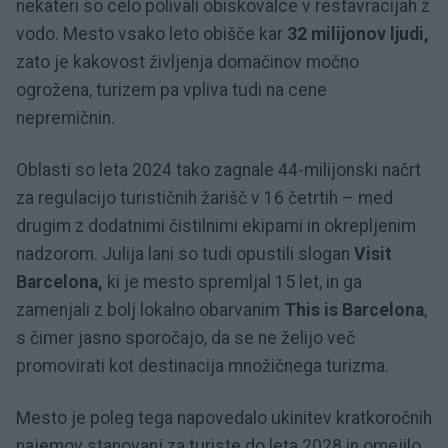
nekateri so celo polivali obiskovalce v restavracijah z
vodo. Mesto vsako leto obišče kar
32 milijonov ljudi,
zato je kakovost življenja domačinov močno
ogrožena, turizem pa vpliva tudi na cene
nepremičnin.
Oblasti so leta 2024 tako zagnale 44-milijonski načrt
za regulacijo turističnih žarišč v 16 četrtih – med
drugim z dodatnimi čistilnimi ekipami in okrepljenim
nadzorom. Julija lani so tudi opustili slogan
Visit
Barcelona,
ki je mesto spremljal 15 let, in ga
zamenjali z bolj lokalno obarvanim
This is Barcelona
,
s čimer jasno sporočajo, da se ne želijo več
promovirati kot destinacija množičnega turizma.
Mesto je poleg tega napovedalo ukinitev kratkoročnih
najemov stanovanj za turiste do leta 2028 in omejilo