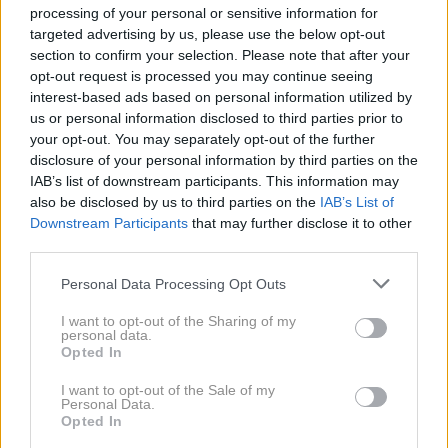
Grozljivka v Barceloni, turist zaboden v
processing of your personal or sensitive information for
središču mesta
targeted advertising by us, please use the below opt-out
section to confirm your selection. Please note that after your
opt-out request is processed you may continue seeing
2,7 milijona evrov vreden
interest-based ads based on personal information utilized by
us or personal information disclosed to third parties prior to
projekt
your opt-out. You may separately opt-out of the further
disclosure of your personal information by third parties on the
IAB’s list of downstream participants. This information may
Za zdaj je v načrtu naslednje: barcelonski mestni
also be disclosed by us to third parties on the
IAB’s List of
Downstream Participants
that may further disclose it to other
svet je napovedal ureditev posebnega prostora ob
third parties.
Sagradi Familii – 6.200 kvadratnih metrov velike
Please note that this website/app uses one or more Google
'predsobe', kjer si bodo obiskovalci lahko vzeli
Personal Data Processing Opt Outs
services and may gather and store information including but
trenutek za počitek – in seveda za fotografijo. Cona
not limited to your visit or usage behaviour. You may click to
I want to opt-out of the Sharing of my
personal data.
bo umeščena med fasado Kristusovega rojstva in trg
grant or deny consent to Google and its third-party tags to
Opted In
use your data for below specified purposes in below Google
Plaça Gaudí na ulici Carrer de la Marina, poroča
consent section.
I want to opt-out of the Sale of my
Euronews.
Personal Data.
Opted In
Gre za neposreden odgovor na norijo v obliki