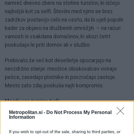
namreč dnevno zbere na stotine turistov, ki iščejo
najboljši kot za selfi. Številni med njimi se brez
zadržkov postavijo celo na cesto, da bi ujeli popoln
kader za objavo na družbenih omrežjih – na račun
varnosti in vsakdana domačinov, ki skozi četrt
poskušajo le priti domov ali v službo.
Prebivalci že več kot desetletje opozarjajo na
nevzdržno stanje: množice obiskovalcev ovirajo
pešce, zasedajo pločnike in povzročajo zastoje.
Mesto zato zdaj poskuša najti kompromis.
Morda vas zanima tudi:
Metropolitan.si -
Do Not Process My Personal
V Barceloni ostro nad neprimerno oblečene
Information
turiste
If you wish to opt-out of the sale, sharing to third parties, or