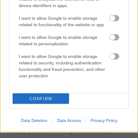
del širšega, 15,5-milijonskega načrta za izboljšanje
device identifiers in apps.
infrastrukture in usmerjanje obiska okoli enega
I want to allow Google to enable storage
najdragocenejših arhitekturnih simbolov mesta.
related to functionality of the website or app.
Sagrado Familio obišče kar
4,7 milijona ljudi na leto
,
I want to allow Google to enable storage
zaradi česar je druga najbolj obiskana turistična
related to personalization.
točka v Španiji – takoj za
Alhambro
v
Granadi
.
I want to allow Google to enable storage
related to security, including authentication
functionality and fraud prevention, and other
Domačini odločno proti
user protection.
turizmu
CONFIRM
Barcelona se sicer že dlje
bori proti množičnemu
turizmu
. Lansko poletje so prebivalci odšli na ulice in
Data Deletion
Data Access
Privacy Policy
protestirali z zgovornimi slogani in plakati, kot je
"
Turisti, pojdite domov! Tukaj niste dobrodošli,
"