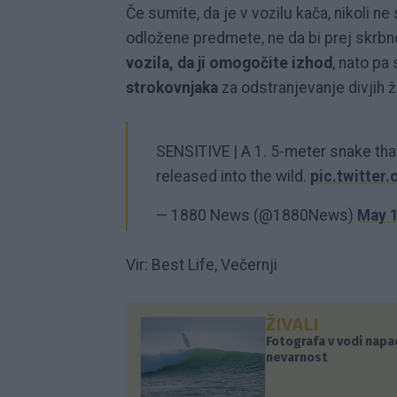
Če sumite, da je v vozilu kača, nikoli n
odložene predmete, ne da bi prej skrbn
vozila, da ji omogočite izhod
, nato pa
strokovnjaka
za odstranjevanje divjih ži
SENSITIVE | A 1. 5-meter snake that
released into the wild.
pic.twitte
— 1880 News (@1880News)
May 1
Vir: Best Life, Večernji
ŽIVALI
Fotografa v vodi napa
nevarnost