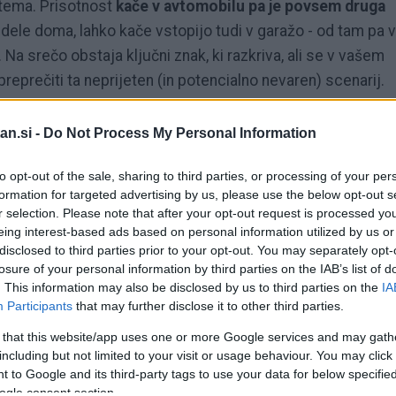
stema. Prisotnost
kače v avtomobilu pa je povsem druga
 dele doma, lahko kače vstopijo tudi v garažo - od tam pa v
 Na srečo obstaja ključni znak, ki razkriva, ali se v vašem
preprečiti ta neprijeten (in potencialno nevaren) scenarij.
ano in zaščito pred vremenskimi vplivi
. Garaže jim
an.si -
Do Not Process My Personal Information
je v bližini prisotna populacija glodavcev. Od tam se lahk
 pozimi, ko iščejo topla in zaprta mesta.
to opt-out of the sale, sharing to third parties, or processing of your per
formation for targeted advertising by us, please use the below opt-out s
r selection. Please note that after your opt-out request is processed y
kozi odprta vrata ali okna, lahko pa vstopijo tudi v motorni
eing interest-based ads based on personal information utilized by us or
 ostal odprt," opozarja
John West
iz podjetja Alamo Termit
disclosed to third parties prior to your opt-out. You may separately opt-
losure of your personal information by third parties on the IAB’s list of
. This information may also be disclosed by us to third parties on the
IA
Participants
that may further disclose it to other third parties.
anemarjenih površinah (še posebej v bližini vode) povečuje
 that this website/app uses one or more Google services and may gath
ed Piper Pest Control Co. dodaja, da lahko kače vstopijo
including but not limited to your visit or usage behaviour. You may click 
e v blatnikih, luknje v talni plošči (zlasti pri starejših
 to Google and its third-party tags to use your data for below specifi
čevanje in klimatizacijo (HVAC), če dovod zraka ni ustrezno
ogle consent section.