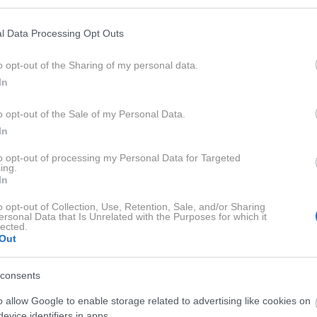
l Data Processing Opt Outs
 prisotnosti kače
o opt-out of the Sharing of my personal data.
In
da je v vozilu kača, je
odvržena kačja koža
.
o opt-out of the Sale of my Personal Data.
In
akih en do tri mesece. Če najdete odvrženo kožo, to
to opt-out of processing my Personal Data for Targeted
lu zadrževala že nekaj časa," pravi West.
ing.
In
vi ali črni, z belim koncem - sečna kislina),
izbljuvana
o opt-out of Collection, Use, Retention, Sale, and/or Sharing
ersonal Data that Is Unrelated with the Purposes for which it
prestrašena, ter
nenavaden vonj
– oster, mošusen, včasih
lected.
Out
obrambni izloček kače.
consents
 ali se v avtomobilu skriva
o allow Google to enable storage related to advertising like cookies on
evice identifiers in apps.