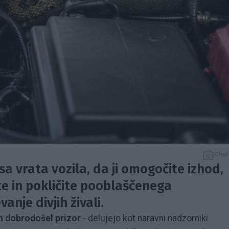
Chat
sa vrata vozila, da ji omogočite izhod,
e in pokličite pooblaščenega
nje divjih živali.
h dobrodošel prizor
- delujejo kot naravni nadzorniki