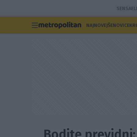
SENSA
EL
NAJNOVEJŠE
NOVICE
KR
Bodite previdni: