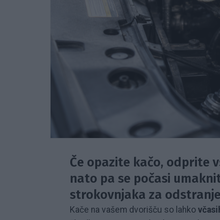
Če opazite kačo, odprite v
nato pa se počasi umaknit
strokovnjaka za odstranjeva
Kače na vašem dvorišču so lahko
včasi