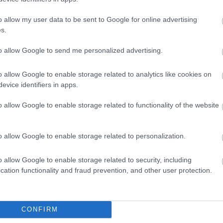
o allow my user data to be sent to Google for online advertising
s.
ni na
vijugaste sledi
v prahu ali umazaniji okoli vozila -
to allow Google to send me personalized advertising.
o allow Google to enable storage related to analytics like cookies on
evice identifiers in apps.
o allow Google to enable storage related to functionality of the website
revlekami,
čo.
o allow Google to enable storage related to personalization.
o allow Google to enable storage related to security, including
raniti sami
. Ustavite vozilo, izstopite in takoj pokličite
cation functionality and fraud prevention, and other user protection.
pod armaturno ploščo, so lahko opozorilni znak.
CONFIRM