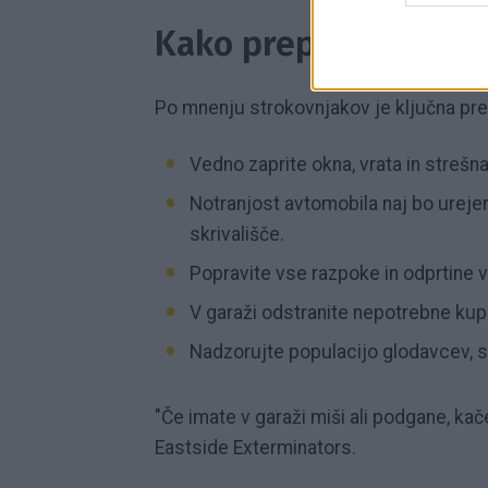
Kako preprečiti, da b
Po mnenju strokovnjakov je ključna pre
Vedno zaprite okna, vrata in strešna
Notranjost avtomobila naj bo urejena 
skrivališče.
Popravite vse razpoke in odprtine v t
V garaži odstranite nepotrebne kupe 
Nadzorujte populacijo glodavcev, sa
"Če imate v garaži miši ali podgane, kač
Eastside Exterminators.