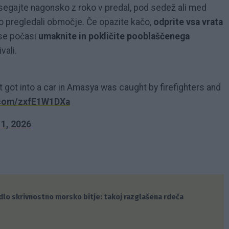
e segajte nagonsko z roko v predal, pod sedež ali med
o pregledali območje. Če opazite kačo,
odprite vsa vrata
 se počasi
umaknite in pokličite pooblaščenega
vali.
 got into a car in Amasya was caught by firefighters and
r.com/zxfE1W1DXa
1, 2026
dlo skrivnostno morsko bitje: takoj razglašena rdeča