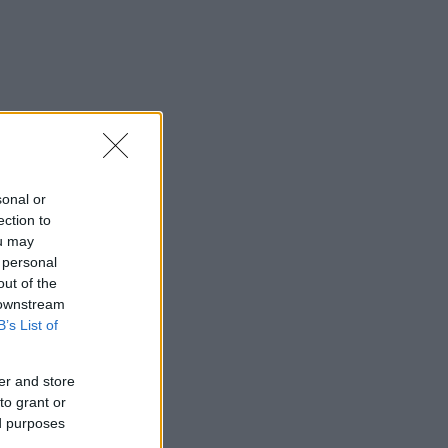
o
sonal or
ection to
ou may
 personal
e
out of the
 downstream
B’s List of
er and store
to grant or
ed purposes