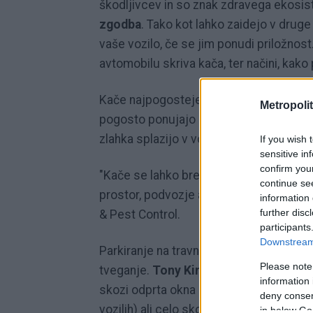
škodljivcev in so znak zdravega ekosi
zgodba
. Tako kot lahko zaidejo v druge
vaše vozilo, če se jim ponudi priložnost.
avtomobilu skriva kača, ter načini, kako 
Kače najpogosteje iščejo dve stvari:
hr
Metropolit
pogosto ponujajo oboje, še posebej, če 
zlahka splazijo v vozilo, zlasti jeseni in
If you wish 
sensitive in
confirm you
"Kače se lahko brez težav pritihotapijo s
continue se
prostor, podvozje ali prtljažnik, če je ta
information 
further disc
& Pest Control.
participants
Downstream 
Parkiranje na travnatih, gozdnatih ali z
Please note
tveganje.
Tony King
iz podjetja The Pi
information 
skozi odprta okna ali strešna okna, odprtin
deny consent
vozilih) ali celo skozi sistem za prezra
in below Go