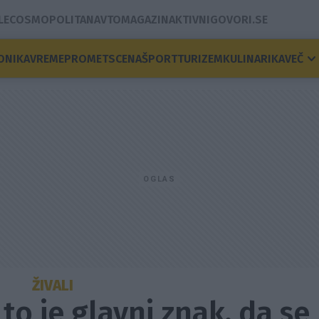
LE
COSMOPOLITAN
AVTOMAGAZIN
AKTIVNI
GOVORI.SE
ONIKA
VREME
PROMET
SCENA
ŠPORT
TURIZEM
KULINARIKA
VEČ
ŽIVALI
 to je glavni znak, da se