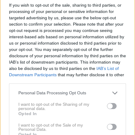
If you wish to opt-out of the sale, sharing to third parties, or
processing of your personal or sensitive information for
targeted advertising by us, please use the below opt-out
Ob preučevanju oceanske kemije in dinamike taljenja
section to confirm your selection. Please note that after your
ledu raziskovalci zbirajo tudi
edinstvena morska
opt-out request is processed you may continue seeing
bitja
. Med njimi so
pajki velikosti dlani
,
morske
interest-based ads based on personal information utilized by
us or personal information disclosed to third parties prior to
zvezde premera večernega krožnika
, lokalne vrste
your opt-out. You may separately opt-out of the further
hobotnic
pa tudi tako imenovani "morski prašiči",
disclosure of your personal information by third parties on the
posebna vrsta
morskih
kumaric
, in
drobni
rakci
–
IAB’s list of downstream participants. This information may
also be disclosed by us to third parties on the
IAB’s List of
izopodi, ki živijo na morskem dnu. "
Zbrali smo izjemno
Downstream Participants
that may further disclose it to other
raznoliko zbirko morskega življenja, vključno z verjetno
third parties.
novimi vrstami,
" je povedala profesorica
Jan
Please note that this website/app uses one or more Google
Personal Data Processing Opt Outs
Strugnell
z
Univerze Jamesa Cooka
, ki sodeluje v
services and may gather and store information including but
programu
Securing Antarctica's Environmental
not limited to your visit or usage behaviour. You may click to
I want to opt-out of the Sharing of my
personal data.
grant or deny consent to Google and its third-party tags to
Future
.
Opted In
use your data for below specified purposes in below Google
consent section.
I want to opt-out of the Sale of my
Posebej prilagojeni rezervoarji na ladji omogočajo
Personal Data.
Opted In