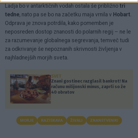
Ladja bo v antarktičnih vodah ostala še približno
tri
tedne
, nato pa se bo na začetku maja vrnila v
Hobart
.
Odprava je znova potrdila, kako pomemben je
neposreden dostop znanosti do polarnih regij – ne le
za razumevanje globalnega segrevanja, temveč tudi
za odkrivanje še nepoznanih skrivnosti življenja v
najhladnejših morjih sveta.
SVET
Znani gostinec razglasil bankrot! Na
računu milijonski minus, zaprli so že
40 obratov
MORJE
RAZISKAVA
ŽIVALI
ZNANSTVENIKI