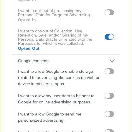
nežno zajemanje
krhkih
organizmov brez
poškodb
.
Tako so ujeli tudi "morskega metulja" – vrsto
I want to opt-out of processing my
Personal Data for Targeted Advertising.
morskega
polža
, ki plava s plapolanjem, ki je
Opted In
podobno metuljevemu.
Oglejte si ga na tej povezavi
.
I want to opt-out of Collection, Use,
Morski metulj je v akvariju celo izlegel jajčeca, kar je
Retention, Sale, and/or Sharing of my
Personal Data that Is Unrelated with the
znanstvenikom omogočilo prvo opazovanje razvoja
Purposes for which it was collected.
Opted Out
pteropodnih jajc v ujetništvu. "
Ekipa je navdušena, da
lahko prvič do zdaj spremlja to fazo razvoja in se nauči
Google consents
nečesa novega,
" je povedala oceanografinja
dr. Laura
I want to allow Google to enable storage
Herraiz Borreguero
iz CSIRO in AAPP.
related to advertising like cookies on web or
device identifiers in apps.
Na poti so raziskovalci doživeli tudi redko
naravno
I want to allow my user data to be sent to
zanimivost
– opazovanje
zelenkastega ledenega
Google for online advertising purposes.
gorovja
. Profesorica Delphine Lannuzel z univerze v
I want to allow Google to send me
Tasmaniji meni, da posebna barva izvira iz visoke
personalized advertising.
vsebnosti železa v ledu, kar še ni dokončno potrjeno,