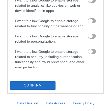
I want to allow Google to enable storage
a bi lahko bil pomemben namig pri nadaljnjih
related to analytics like cookies on web or
raziskavah.
device identifiers in apps.
Ob robu ledene police so znanstveniki vzeli vzorce
I want to allow Google to enable storage
related to functionality of the website or app.
morske vode blizu "jezika" ledenika Denman, ki se je
v dveh desetletjih skrčil za
pet kilometrov
. Meritve
I want to allow Google to enable storage
temperature, slanosti, kisika in sledov kovin
related to personalization.
razkrivajo kompleksno gibanje tokov in nenavadne
I want to allow Google to enable storage
temperaturne vzorce – toplejše vode v sredini in
related to security, including authentication
hladnejše v globini, kar bi lahko pojasnilo tudi
functionality and fraud prevention, and other
user protection.
pomanjkanje morskega ledu v tem delu leta.
"
Sistem se spreminja in nujno je, da ga opazujemo, da
CONFIRM
lahko nadgrajujemo modele podnebnih sprememb, na
katerih temeljijo naše strategije za blaženje in
prilagajanje,
" opozarja dr. Borreguero.
Data Deletion
Data Access
Privacy Policy