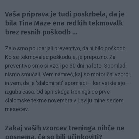
Vaša priprava je tudi poskrbela, da je
bila Tina Maze ena redkih tekmovalk
brez resnih poškodb …
Zelo smo poudarjali preventivo, da ni bilo poškodb.
Ko se tekmovalec poškoduje, je prepozno. Za
preventivo smo si vzeli po 30 dni na leto. Spomladi
nismo smučali. Vem namreč, kaj so motorični vzorci,
in vem, da je 'slalomirati' spomladi – kar vsi delajo –
izguba časa. Od aprilskega treninga do prve
slalomske tekme novembra v Leviju mine sedem
mesecev.
Zakaj vaših vzorcev treninga nihče ne
posnema, če so bili učinkoviti?