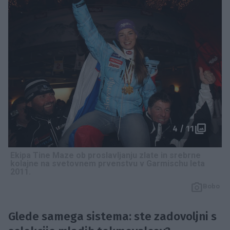
4 / 11
Ekipa Tine Maze ob proslavljanju zlate in srebrne
kolajne na svetovnem prvenstvu v Garmischu leta
2011.
Bobo
Glede samega sistema: ste zadovoljni s