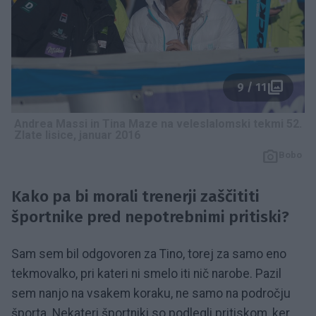
9 / 11
Andrea Massi in Tina Maze na veleslalomski tekmi 52.
Zlate lisice, januar 2016
Bobo
Kako pa bi morali trenerji zaščititi
športnike pred nepotrebnimi pritiski?
Sam sem bil odgovoren za Tino, torej za samo eno
tekmovalko, pri kateri ni smelo iti nič narobe. Pazil
sem nanjo na vsakem koraku, ne samo na področju
športa. Nekateri športniki so podlegli pritiskom, ker