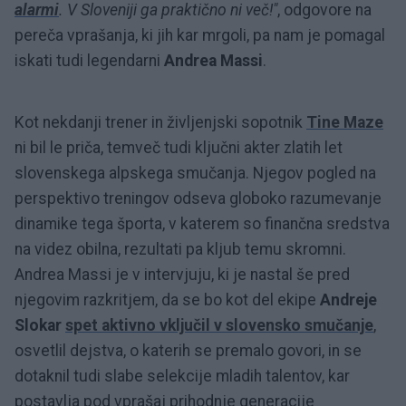
alarmi
. V Sloveniji ga praktično ni več!"
, odgovore na
pereča vprašanja, ki jih kar mrgoli, pa nam je pomagal
iskati tudi legendarni
Andrea Massi
.
Kot nekdanji trener in življenjski sopotnik
Tine Maze
ni bil le priča, temveč tudi ključni akter zlatih let
slovenskega alpskega smučanja. Njegov pogled na
perspektivo treningov odseva globoko razumevanje
dinamike tega športa, v katerem so finančna sredstva
na videz obilna, rezultati pa kljub temu skromni.
Andrea Massi je v intervjuju, ki je nastal še pred
njegovim razkritjem, da se bo kot del ekipe
Andreje
Slokar
spet aktivno vključil v slovensko smučanje
,
osvetlil dejstva, o katerih se premalo govori, in se
dotaknil tudi slabe selekcije mladih talentov, kar
postavlja pod vprašaj prihodnje generacije