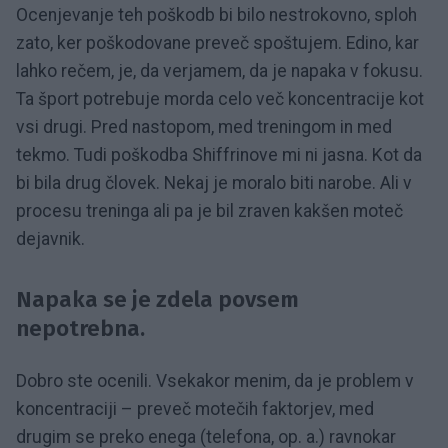
Ocenjevanje teh poškodb bi bilo nestrokovno, sploh
zato, ker poškodovane preveč spoštujem. Edino, kar
lahko rečem, je, da verjamem, da je napaka v fokusu.
Ta šport potrebuje morda celo več koncentracije kot
vsi drugi. Pred nastopom, med treningom in med
tekmo. Tudi poškodba Shiffrinove mi ni jasna. Kot da
bi bila drug človek. Nekaj je moralo biti narobe. Ali v
procesu treninga ali pa je bil zraven kakšen moteč
dejavnik.
Napaka se je zdela povsem
nepotrebna.
Dobro ste ocenili. Vsekakor menim, da je problem v
koncentraciji – preveč motečih faktorjev, med
drugim se preko enega (telefona, op. a.) ravnokar