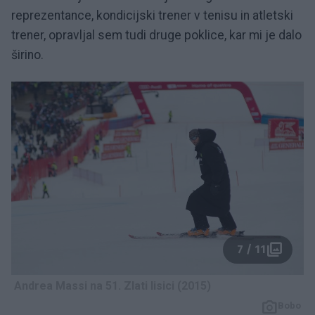
reprezentance, kondicijski trener v tenisu in atletski
trener, opravljal sem tudi druge poklice, kar mi je dalo
širino.
7 / 11
Andrea Massi na 51. Zlati lisici (2015)
Bobo