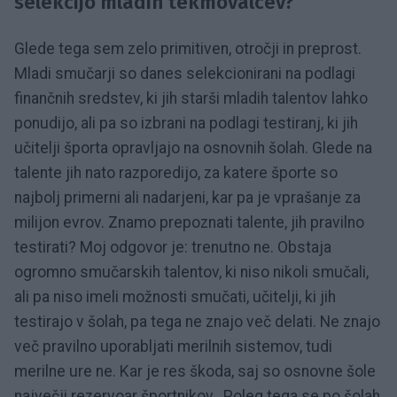
selekcijo mladih tekmovalcev?
Glede tega sem zelo primitiven, otročji in preprost.
Mladi smučarji so danes selekcionirani na podlagi
finančnih sredstev, ki jih starši mladih talentov lahko
ponudijo, ali pa so izbrani na podlagi testiranj, ki jih
učitelji športa opravljajo na osnovnih šolah. Glede na
talente jih nato razporedijo, za katere športe so
najbolj primerni ali nadarjeni, kar pa je vprašanje za
milijon evrov. Znamo prepoznati talente, jih pravilno
testirati? Moj odgovor je: trenutno ne. Obstaja
ogromno smučarskih talentov, ki niso nikoli smučali,
ali pa niso imeli možnosti smučati, učitelji, ki jih
testirajo v šolah, pa tega ne znajo več delati. Ne znajo
več pravilno uporabljati merilnih sistemov, tudi
merilne ure ne. Kar je res škoda, saj so osnovne šole
največji rezervoar športnikov. Poleg tega se po šolah