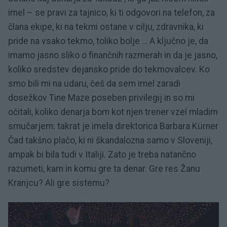
imel – se pravi za tajnico, ki ti odgovori na telefon, za
člana ekipe, ki na tekmi ostane v cilju, zdravnika, ki
pride na vsako tekmo, toliko bolje … A ključno je, da
imamo jasno sliko o finančnih razmerah in da je jasno,
koliko sredstev dejansko pride do tekmovalcev. Ko
smo bili mi na udaru, češ da sem imel zaradi
dosežkov Tine Maze poseben privilegij in so mi
očitali, koliko denarja bom kot njen trener vzel mladim
smučarjem: takrat je imela direktorica Barbara Kürner
Čad takšno plačo, ki ni škandalozna samo v Sloveniji,
ampak bi bila tudi v Italiji. Zato je treba natančno
razumeti, kam in komu gre ta denar. Gre res Žanu
Kranjcu? Ali gre sistemu?