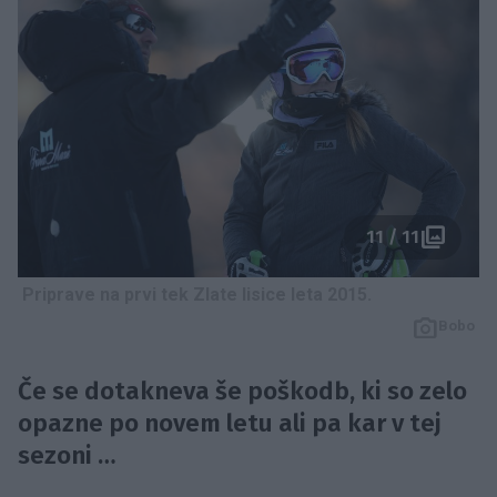
11 / 11
Priprave na prvi tek Zlate lisice leta 2015.
Bobo
Če se dotakneva še poškodb, ki so zelo
opazne po novem letu ali pa kar v tej
sezoni …