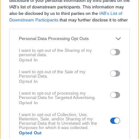
disclosure of your personal information by third parties on the
letni smučarji na voljo štiri pare smuči in že pri šestih
IAB’s list of downstream participants. This information may
letih tekmujejo v dresih. Mednarodna smučarska
also be disclosed by us to third parties on the
IAB’s List of
Downstream Participants
that may further disclose it to other
zveza (FIS) bi morala omejiti uporabo opreme, a tega
third parties.
ne stori, saj so v ozadju poslovni interesi, prodaja
Please note that this website/app uses one or more Google
smučarske opreme in potiskanje otrok v posamezne
Personal Data Processing Opt Outs
services and may gather and store information including but
discipline že pri štirinajstih letih.
not limited to your visit or usage behaviour. You may click to
I want to opt-out of the Sharing of my
personal data.
grant or deny consent to Google and its third-party tags to
Opted In
use your data for below specified purposes in below Google
Kako bi torej moral delovati sistem, da
consent section.
I want to opt-out of the Sale of my
bi bilo več otrokom dostopno treniranje
Personal Data.
Opted In
alpskega smučanja? Bi bila rešitev, da
bi več denarja dobili klubi?
I want to opt-out of processing my
Personal Data for Targeted Advertising.
Opted In
Če škaf pušča, pušča povsod. In v tem škafu so
I want to opt-out of Collection, Use,
smučarska zveza, klubi in vse ostalo. Ko ni denarja,
Retention, Sale, and/or Sharing of my
Personal Data that Is Unrelated with the
ga je treba racionalizirati. Danes si je težko
Purposes for which it was collected.
Opted Out
predstavljati, da bo klub pokril vse stroške enega