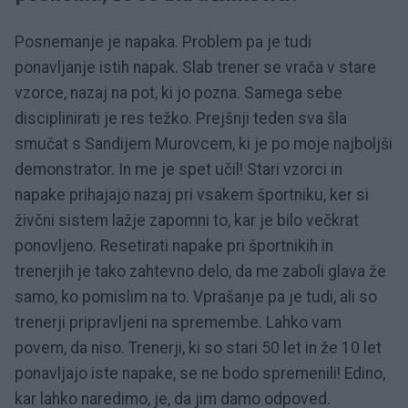
Posnemanje je napaka. Problem pa je tudi
ponavljanje istih napak. Slab trener se vrača v stare
vzorce, nazaj na pot, ki jo pozna. Samega sebe
disciplinirati je res težko. Prejšnji teden sva šla
smučat s Sandijem Murovcem, ki je po moje najboljši
demonstrator. In me je spet učil! Stari vzorci in
napake prihajajo nazaj pri vsakem športniku, ker si
živčni sistem lažje zapomni to, kar je bilo večkrat
ponovljeno. Resetirati napake pri športnikih in
trenerjih je tako zahtevno delo, da me zaboli glava že
samo, ko pomislim na to. Vprašanje pa je tudi, ali so
trenerji pripravljeni na spremembe. Lahko vam
povem, da niso. Trenerji, ki so stari 50 let in že 10 let
ponavljajo iste napake, se ne bodo spremenili! Edino,
kar lahko naredimo, je, da jim damo odpoved.