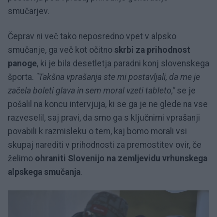
smučarjev.
Čeprav ni več tako neposredno vpet v alpsko
smučanje, ga več kot očitno
skrbi za prihodnost
panoge
, ki je bila desetletja paradni konj slovenskega
športa.
"Takšna vprašanja ste mi postavljali, da me je
začela boleti glava in sem moral vzeti tableto,"
se je
pošalil na koncu intervjuja, ki se ga je ne glede na vse
razveselil, saj pravi, da smo ga s ključnimi vprašanji
povabili k razmisleku o tem, kaj bomo morali vsi
skupaj narediti v prihodnosti za premostitev ovir, če
želimo
ohraniti Slovenijo na zemljevidu vrhunskega
alpskega smučanja
.