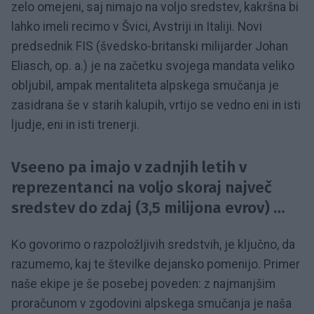
zelo omejeni, saj nimajo na voljo sredstev, kakršna bi
lahko imeli recimo v Švici, Avstriji in Italiji. Novi
predsednik FIS (švedsko-britanski milijarder Johan
Eliasch, op. a.) je na začetku svojega mandata veliko
obljubil, ampak mentaliteta alpskega smučanja je
zasidrana še v starih kalupih, vrtijo se vedno eni in isti
ljudje, eni in isti trenerji.
Vseeno pa imajo v zadnjih letih v
reprezentanci na voljo skoraj največ
sredstev do zdaj (3,5 milijona evrov) …
Ko govorimo o razpoložljivih sredstvih, je ključno, da
razumemo, kaj te številke dejansko pomenijo. Primer
naše ekipe je še posebej poveden: z najmanjšim
proračunom v zgodovini alpskega smučanja je naša