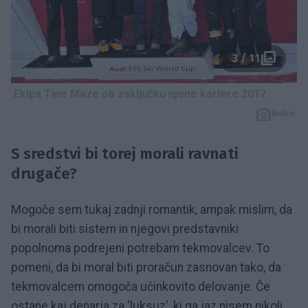
3 / 11
Ekipa Tine Maze ob zaključku njene kariere 2017.
Bobo
S sredstvi bi torej morali ravnati
drugače?
Mogoče sem tukaj zadnji romantik, ampak mislim, da
bi morali biti sistem in njegovi predstavniki
popolnoma podrejeni potrebam tekmovalcev. To
pomeni, da bi moral biti proračun zasnovan tako, da
tekmovalcem omogoča učinkovito delovanje. Če
ostane kaj denarja za 'luksuz', ki ga jaz nisem nikoli