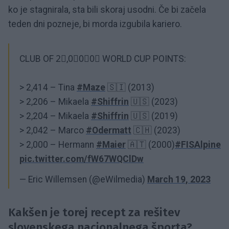
ko je stagnirala, sta bili skoraj usodni. Če bi začela
teden dni pozneje, bi morda izgubila kariero.
CLUB OF 2⃣,0⃣0⃣0⃣ WORLD CUP POINTS:
> 2,414 – Tina
#Maze
🇸🇮 (2013)
> 2,206 – Mikaela
#Shiffrin
🇺🇸 (2023)
> 2,204 – Mikaela
#Shiffrin
🇺🇸 (2019)
> 2,042 – Marco
#Odermatt
🇨🇭 (2023)
> 2,000 – Hermann
#Maier
🇦🇹 (2000)
#FISAlpine
pic.twitter.com/fW67WQClDw
— Eric Willemsen (@eWilmedia)
March 19, 2023
Kakšen je torej recept za rešitev
slovenskega nacionalnega športa?