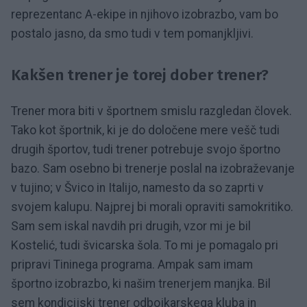
reprezentanc A-ekipe in njihovo izobrazbo, vam bo
postalo jasno, da smo tudi v tem pomanjkljivi.
Kakšen trener je torej dober trener?
Trener mora biti v športnem smislu razgledan človek.
Tako kot športnik, ki je do določene mere vešč tudi
drugih športov, tudi trener potrebuje svojo športno
bazo. Sam osebno bi trenerje poslal na izobraževanje
v tujino; v Švico in Italijo, namesto da so zaprti v
svojem kalupu. Najprej bi morali opraviti samokritiko.
Sam sem iskal navdih pri drugih, vzor mi je bil
Kostelić, tudi švicarska šola. To mi je pomagalo pri
pripravi Tininega programa. Ampak sam imam
športno izobrazbo, ki našim trenerjem manjka. Bil
sem kondicijski trener odbojkarskega kluba in