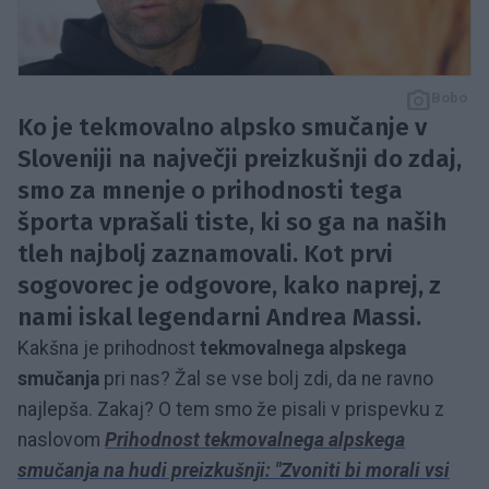
Bobo
Ko je tekmovalno alpsko smučanje v
Sloveniji na največji preizkušnji do zdaj,
smo za mnenje o prihodnosti tega
športa vprašali tiste, ki so ga na naših
tleh najbolj zaznamovali. Kot prvi
sogovorec je odgovore, kako naprej, z
nami iskal legendarni Andrea Massi.
Kakšna je prihodnost
tekmovalnega
alpskega
smučanja
pri nas? Žal se vse bolj zdi, da ne ravno
najlepša. Zakaj? O tem smo že pisali v prispevku z
naslovom
Prihodnost tekmovalnega alpskega
smučanja na hudi preizkušnji: "Zvoniti bi morali vsi