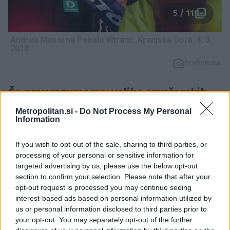
5 / 11
Andrea Massi na Pokalu Vitranc, Kranjska Gora, 4. 3.
2018
Profimedia
Če prav razumemo: veliko smučarskih
talentov odteka v druge športe tudi
Metropolitan.si -
Do Not Process My Personal
Information
zato, ker so vsaj v prvi fazi odvisni od
financiranja staršev?
If you wish to opt-out of the sale, sharing to third parties, or
processing of your personal or sensitive information for
Absolutno. Zdaj sem v stiku s starši v Cortini
targeted advertising by us, please use the below opt-out
section to confirm your selection. Please note that after your
d'Ampezzo, ki plačujejo za otroke smučarje 20 do 25
opt-out request is processed you may continue seeing
tisoč evrov letno. In zakaj tako visoka vsota? Trener
interest-based ads based on personal information utilized by
ima v Italiji 30 tisoč evrov plače, kar se mi zdi za tistih
us or personal information disclosed to third parties prior to
your opt-out. You may separately opt-out of the further
pet mesecev res preveč. Absurdno je, da imajo 11-