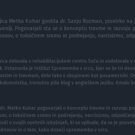
ljica Metka Kuhar gostila dr. Sanjo Rozman, pionirko n
eniji. Pogovarjali sta se o konceptu travme in razvoju p
dnosov, o toksičnem sramu in podrejanju, narcisizmu, od
nica delovala v rehabilitacijskem centru Soča in sodelovala
Ustanovila je Inštitut Sprememba v srcu, kjer se že tri dese
tim in travmam, dela tako s skupinami kot posamezniki. Od 
 kolumnistka, trenutno piše blog v angleškem jeziku. Kmalu bo
o dr. Metko Kuhar pogovarjali o konceptu travme in razvoju ps
osov, o toksičnem sramu in podrejanju, narcisizmu, odpuščanj
di o svojih osebnih izkušnjah, ki so vplivale, da se je posve
 odnosov in o tem, kako doseči spremembo v srcu.