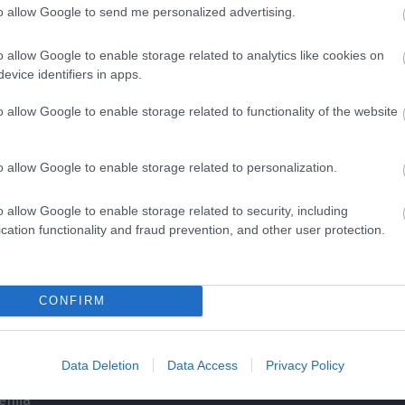
to allow Google to send me personalized advertising.
 Čančarević
o allow Google to enable storage related to analytics like cookies on
evice identifiers in apps.
ister
o allow Google to enable storage related to functionality of the website
na Vehovar
o allow Google to enable storage related to personalization.
vega življenja, osebnostnega razvoja in duhovni vodnik, ki sv
o allow Google to enable storage related to security, including
vanju. Svetuje in navdihuje, kako spoznati sebe in druge, k
cation functionality and fraud prevention, and other user protection.
e in iz življenja ustvariti najboljše. Sensa na življenje gleda ce
sli. Vsak drug mesec v tiskani izdaji in vsak dan na spletu p
stni rasti in duhovnosti.
CONFIRM
a:
Data Deletion
Data Access
Privacy Policy
enija