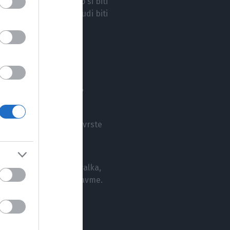
epenenje v srcu. Želimo si biti
dje. Veliko ljudi se trudi biti
, človeške iskrenosti,
namenjena raziskovanju
kovalne izsledke se s
bo. Raziskuje različne vrste
davateljica in raziskovalka,
 tematiko psihološke travme.