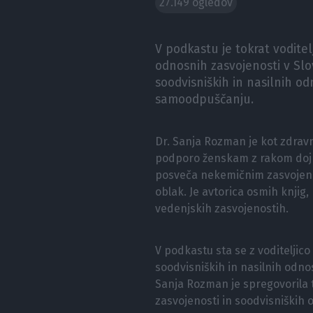
27.149 ogledov
V podkastu je tokrat vodite
odnosnih zasvojenosti v Slov
soodvisniških in nasilnih o
samoodpuščanju.
Dr. Sanja Rozman je kot zdrav
podporo ženskam z rakom dojk. 
posveča nekemičnim zasvojenos
oblak. Je avtorica osmih knjig,
vedenjskih zasvojenostih.
V podkastu sta se z voditeljic
soodvisniških in nasilnih odn
Sanja Rozman je spregovorila tu
zasvojenosti in soodvisniških