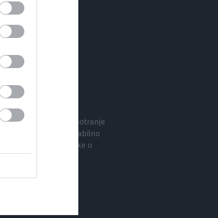
oje bralce nagovarja k
ako premoščati svoje notranje
lovito in v njem išče stabilno
rinaša poglobljene članke o