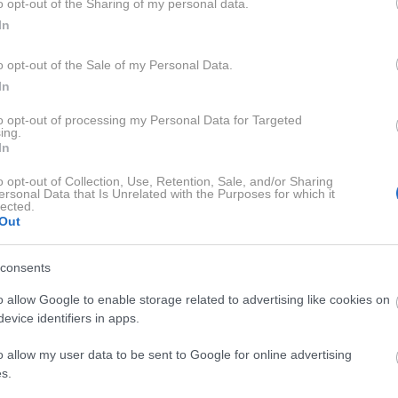
di, ko smo odrasli. To je v resnici tista stvar, ki nam poteši hr
o opt-out of the Sharing of my personal data.
 nekoga kot pričo, da smo na svetu, da se trudimo biti dobri lju
In
o opt-out of the Sale of my Personal Data.
In
me boste našli na https://www.metropolitan.si/play/sensa/
to opt-out of processing my Personal Data for Targeted
ing.
In
ODRA SOBA je podkast, ki razkriva neskončne širine in globine
serija podkastov, ki jo vodi voditeljica dr. Metka Kuhar, je 
o opt-out of Collection, Use, Retention, Sale, and/or Sharing
 travme. Skozi različne intervjuje, osebne zgodbe ter razis
ersonal Data that Is Unrelated with the Purposes for which it
lected.
dualne in kolektivne učinke travme na zdravje, odnose in druž
Out
ameznike in skupnosti, na naše odnose in kakovost življenja.
consents
socialne psihologije na Univerzi v Ljubljani, je priznana pre
o allow Google to enable storage related to advertising like cookies on
in poljudnih prispevkov. V svojih novejših študijah raziskuje
evice identifiers in apps.
ta.si.
o allow my user data to be sent to Google for online advertising
s.
: Maja Sotošek