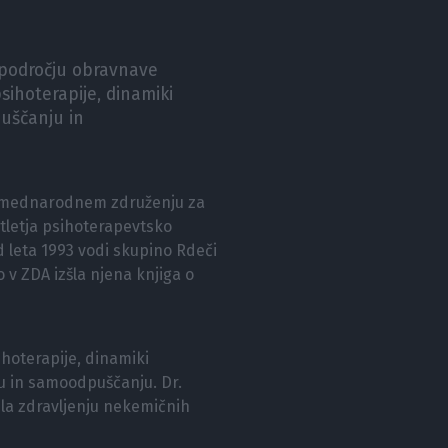
a področju obravnave
sihoterapije, dinamiki
puščanju in
 v mednarodnem združenju za
tletja psihoterapevtsko
leta 1993 vodi skupino Rdeči
 v ZDA izšla njena knjiga o
ihoterapije, dinamiki
u in samoodpuščanju. Dr.
tila zdravljenju nekemičnih