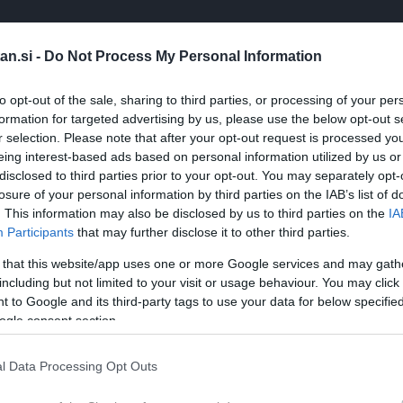
 da je tudi svet vredu (če si vsaj malo pazljiv) in da je vredu 
an.si -
Do Not Process My Personal Information
kupina, ki tovrstne spremembe jemlje resno in jih preko sebe
to opt-out of the sale, sharing to third parties, or processing of your per
formation for targeted advertising by us, please use the below opt-out s
r selection. Please note that after your opt-out request is processed y
eing interest-based ads based on personal information utilized by us or
disclosed to third parties prior to your opt-out. You may separately opt-
 sporočil je sporočilo, da se da travma ozdraviti," pravi d
losure of your personal information by third parties on the IAB’s list of
otrebno predajati naprej v naslednjo generacijo. Čeprav ima t
. This information may also be disclosed by us to third parties on the
IA
ri kateri se ne da nič narediti. Bolj ustrezno bi bilo reči, da
Participants
that may further disclose it to other third parties.
e in težke okoliščine, ki se ne izklopi, ko se te okoliščine m
 that this website/app uses one or more Google services and may gath
m stanju, zato se ji dogajajo drugačne stvari, kot bi se, č
including but not limited to your visit or usage behaviour. You may click 
 to Google and its third-party tags to use your data for below specifi
ogle consent section.
l Data Processing Opt Outs